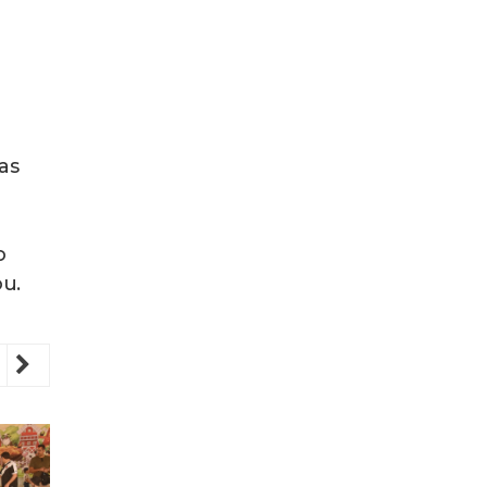
as
o
ou.
revious
Next