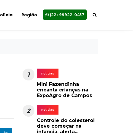
olícia
Região
(22) 99922-0457
1
noticias
Mini Fazendinha
encanta crianças na
ExpoAgro de Campos
2
noticias
Controle do colesterol
deve começar na
infância, alerta...