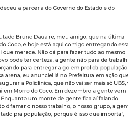
adeceu a parceria do Governo do Estado e do
utado Bruno Dauaire, meu amigo, que na última
 do Coco, e hoje está aqui comigo entregando ess
ui que merece. Não dá para fazer tudo ao mesmo
ovo pode ter certeza, a gente não para de trabalh
orçando para entregar algo em prol da população
 arena, eu anunciei lá no Prefeitura em ação qu
gurar a Policlínica, que não vai ser mais só UBS, 
qui em Morro do Coco. Em dezembro a gente vem
. Enquanto um monte de gente fica aí falando
do difamar o nosso trabalho, o nosso grupo, a gen
ltado pra população, porque é isso que importa",