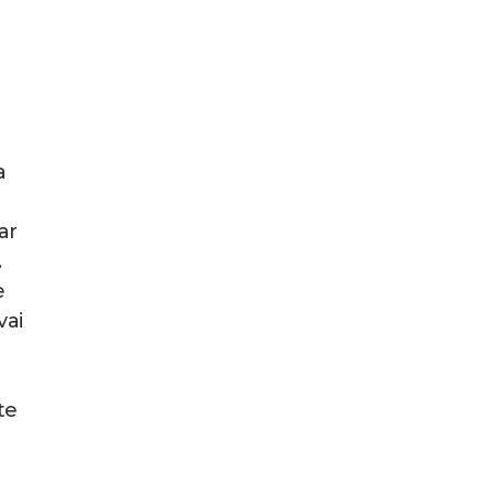
a
ar
.
e
vai
te