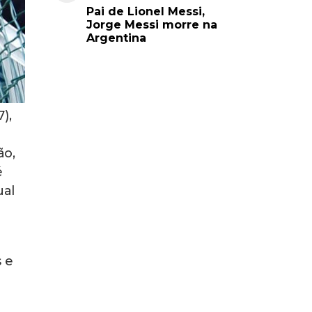
Pai de Lionel Messi,
Jorge Messi morre na
Argentina
),
ão,
é
ual
s e