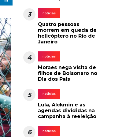
3
noticias
Quatro pessoas
morrem em queda de
helicóptero no Rio de
Janeiro
4
noticias
Moraes nega visita de
filhos de Bolsonaro no
Dia dos Pais
5
noticias
Lula, Alckmin e as
agendas divididas na
campanha à reeleição
6
noticias