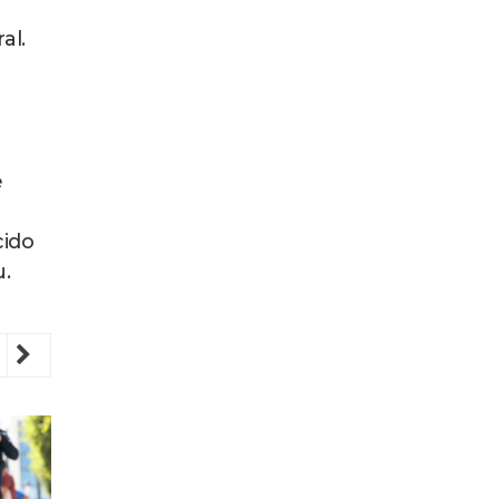
al.
e
cido
u.
revious
Next