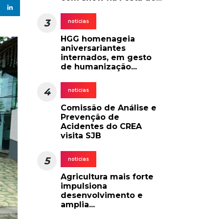
3
noticias
HGG homenageia
aniversariantes
internados, em gesto
de humanização...
4
noticias
Comissão de Análise e
Prevenção de
Acidentes do CREA
visita SJB
5
noticias
Agricultura mais forte
impulsiona
desenvolvimento e
amplia...