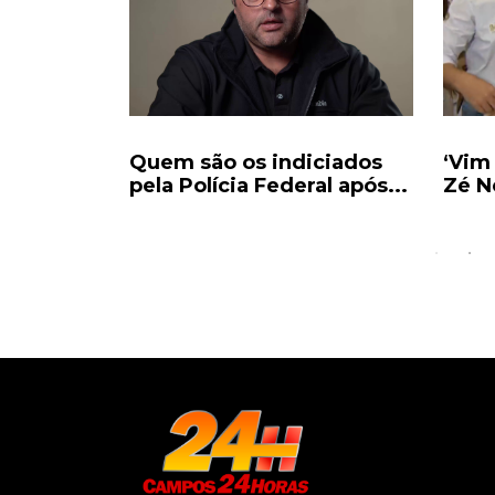
imo
Quem são os indiciados
‘Vim
nta a
pela Polícia Federal após...
Zé N