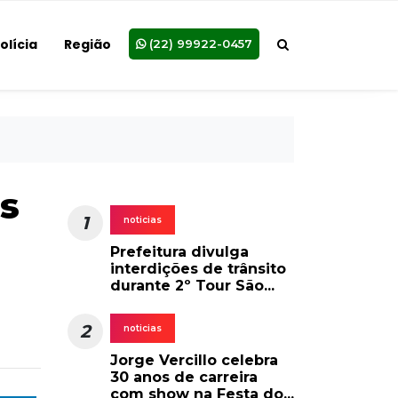
olícia
Região
(22) 99922-0457
s
1
noticias
Prefeitura divulga
interdições de trânsito
durante 2º Tour São...
2
noticias
Jorge Vercillo celebra
30 anos de carreira
com show na Festa do...