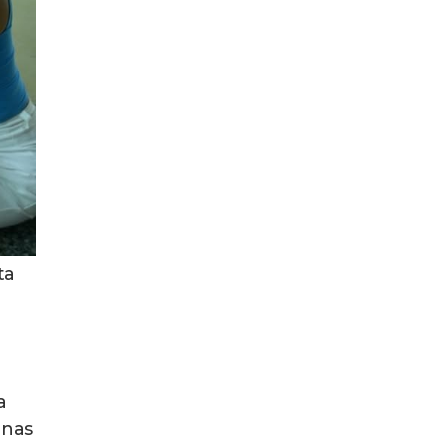
ta
a
 nas