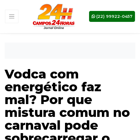
(22) 99922-0457
Vodca com
energético faz
mal? Por que
mistura comum no
carnaval pode
sobrecarregar o