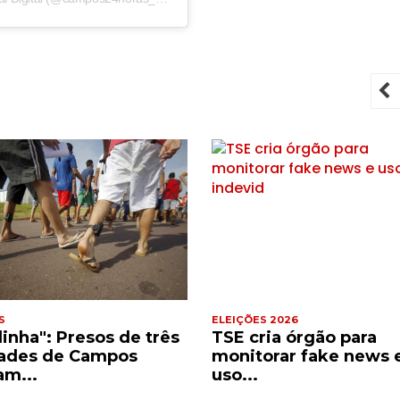
P
S
ELEIÇÕES 2026
dinha": Presos de três
TSE cria órgão para
ades de Campos
monitorar fake news 
am...
uso...