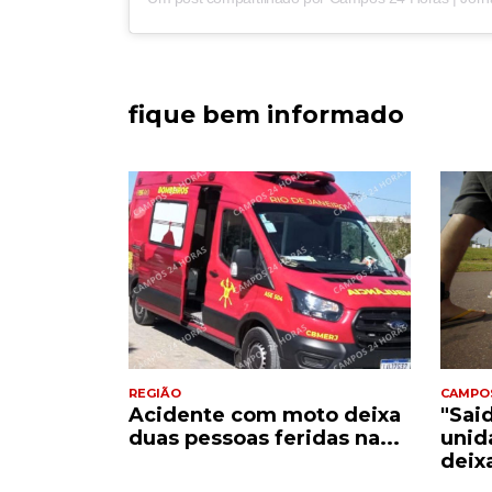
fique bem informado
REGIÃO
CAMPO
Acidente com moto deixa
"Sai
e
duas pessoas feridas na...
unid
..
deix