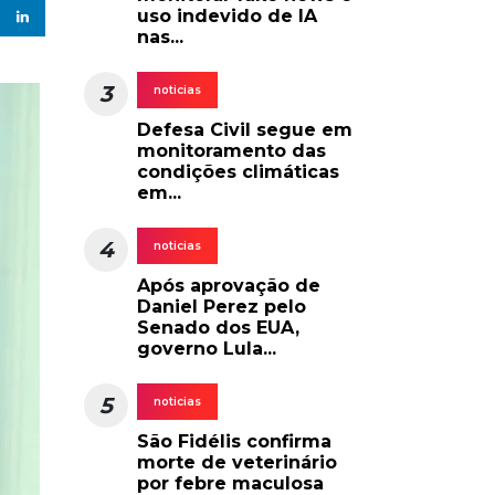
uso indevido de IA
nas...
3
noticias
Defesa Civil segue em
monitoramento das
condições climáticas
em...
4
noticias
Após aprovação de
Daniel Perez pelo
Senado dos EUA,
governo Lula...
5
noticias
São Fidélis confirma
morte de veterinário
por febre maculosa