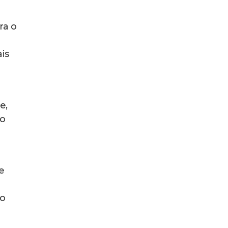
ra o
is
e,
to
e
so