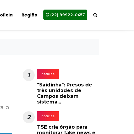
olícia
Região
(22) 99922-0457
1
noticias
"Saidinha": Presos de
três unidades de
Campos deixam
sistema...
ra o
2
noticias
TSE cria órgão para
monitorar fake news e