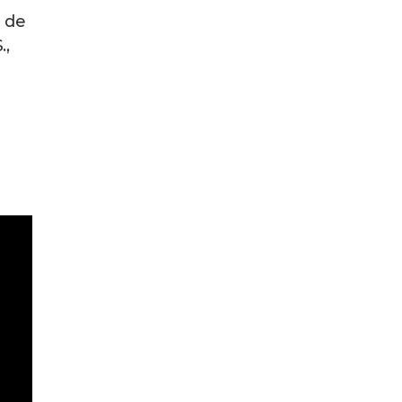
o de
.,