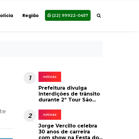
olícia
Região
(22) 99922-0457
1
noticias
Prefeitura divulga
interdições de trânsito
durante 2º Tour São...
te
2
noticias
Jorge Vercillo celebra
30 anos de carreira
com show na Festa do...