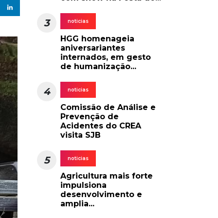
3
noticias
HGG homenageia
aniversariantes
internados, em gesto
de humanização...
4
noticias
Comissão de Análise e
Prevenção de
Acidentes do CREA
visita SJB
5
noticias
Agricultura mais forte
impulsiona
desenvolvimento e
amplia...