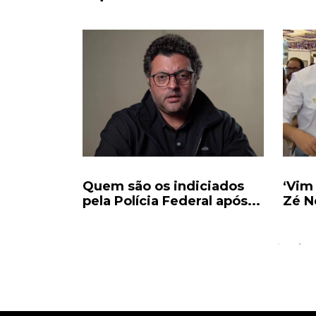
imo
Quem são os indiciados
‘Vim
nta a
pela Polícia Federal após...
Zé N