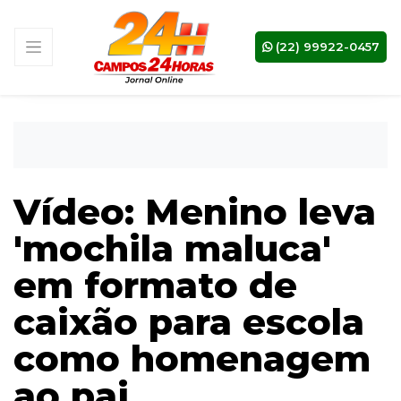
(22) 99922-0457
Vídeo: Menino leva
'mochila maluca'
em formato de
caixão para escola
como homenagem
ao pai