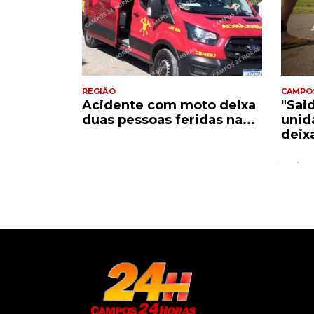
REGIÃO
CAMPO
Acidente com moto deixa
"Sai
e
duas pessoas feridas na...
unid
..
deix