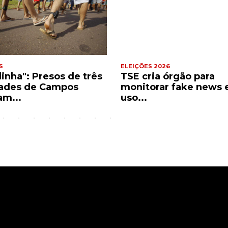
S
ELEIÇÕES 2026
dinha": Presos de três
TSE cria órgão para
ades de Campos
monitorar fake news 
am...
uso...