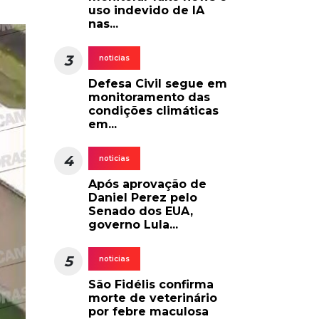
uso indevido de IA
nas...
3
noticias
Defesa Civil segue em
monitoramento das
condições climáticas
em...
4
noticias
Após aprovação de
Daniel Perez pelo
Senado dos EUA,
governo Lula...
5
noticias
São Fidélis confirma
morte de veterinário
por febre maculosa