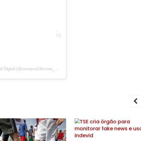
Um post compartilhado por Campos 24 Horas | Jornal Digital (@campos24horas_oficial)
P