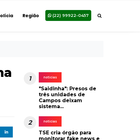
olícia
Região
(22) 99922-0457
na
1
noticias
"Saidinha": Presos de
três unidades de
Campos deixam
sistema...
2
noticias
TSE cria órgão para
monitorar fake news e