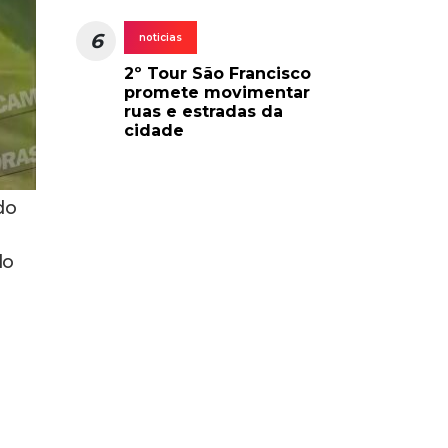
6
noticias
2º Tour São Francisco
promete movimentar
ruas e estradas da
cidade
do
do