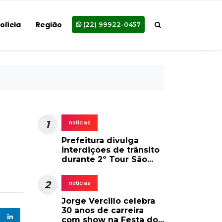
olícia
Região
(22) 99922-0457
1
noticias
Prefeitura divulga
interdições de trânsito
durante 2º Tour São...
2
noticias
Jorge Vercillo celebra
30 anos de carreira
com show na Festa do...