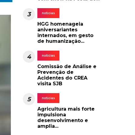
3
noticias
HGG homenageia
aniversariantes
internados, em gesto
de humanização...
4
noticias
Comissão de Análise e
Prevenção de
Acidentes do CREA
visita SJB
5
noticias
Agricultura mais forte
impulsiona
desenvolvimento e
amplia...