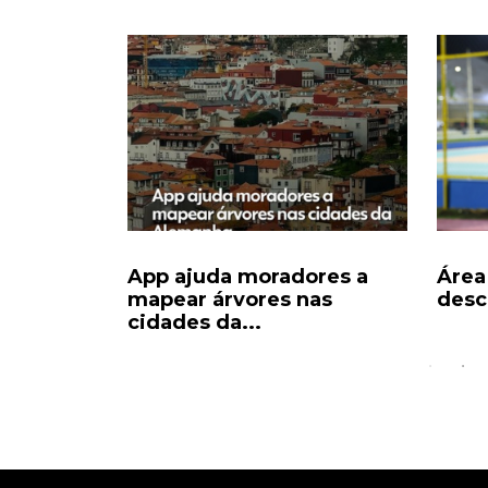
stra
App ajuda moradores a
Área
 mudou o
mapear árvores nas
desca
cidades da...