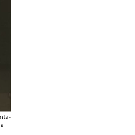
nta-
ia