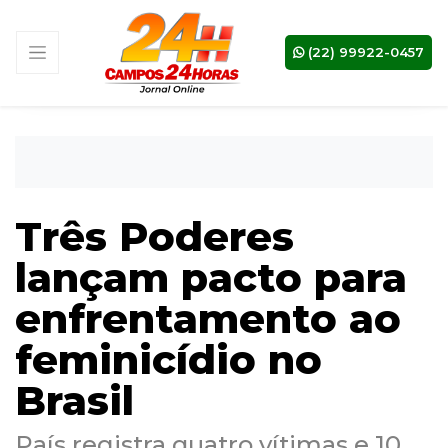
(22) 99922-0457
Três Poderes
lançam pacto para
enfrentamento ao
feminicídio no
Brasil
País registra quatro vítimas e 10