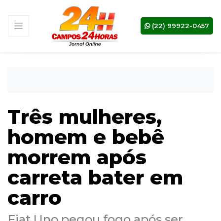
(22) 99922-0457
Três mulheres,
homem e bebê
morrem após
carreta bater em
carro
Fiat Uno pegou fogo após ser