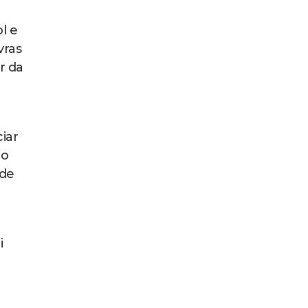
l e
vras
r da
iar
to
 de
i