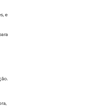
s, e
para
ção.
ra,