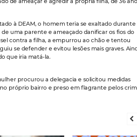
do de ameaçar e agredir a própria filha, de 36 ano
ado à DEAM, o homem teria se exaltado durante
a de uma parente e ameaçado danificar os fios do
esel contra a filha, a empurrou ao chão e tentou
guiu se defender e evitou lesões mais graves. Ain
o que iria matá-la.
lher procurou a delegacia e solicitou medidas
o no próprio bairro e preso em flagrante pelos cri
P