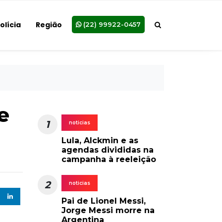
olícia
Região
(22) 99922-0457
e
1
noticias
Lula, Alckmin e as
agendas divididas na
campanha à reeleição
2
noticias
Pai de Lionel Messi,
Jorge Messi morre na
Argentina