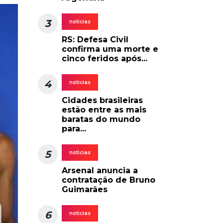
3
noticias
RS: Defesa Civil
confirma uma morte e
cinco feridos após...
4
noticias
Cidades brasileiras
estão entre as mais
baratas do mundo
para...
5
noticias
Arsenal anuncia a
contratação de Bruno
Guimarães
6
noticias