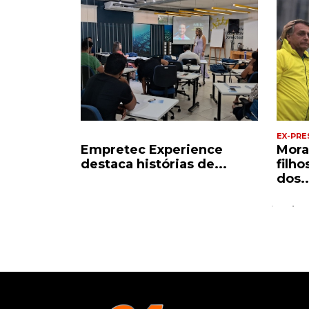
EX-PRE
de ler,
Empretec Experience
Mora
de de...
destaca histórias de...
filh
dos..