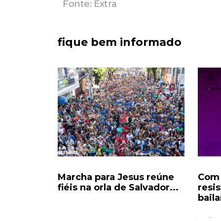
Fonte: Extra
fique bem informado
ria:
Marcha para Jesus reúne
Com 
ado a 20
fiéis na orla de Salvador...
resi
baila