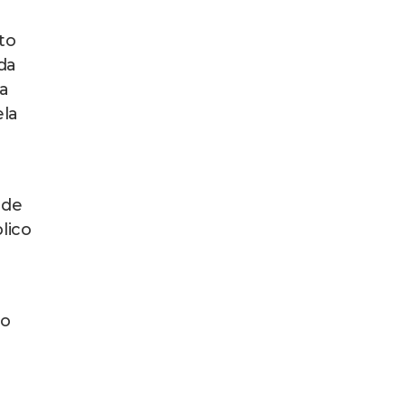
sto
da
a
ela
 de
lico
so