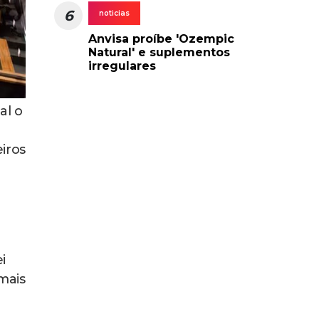
6
noticias
Anvisa proíbe 'Ozempic
Natural' e suplementos
irregulares
al o
iros
i
 mais