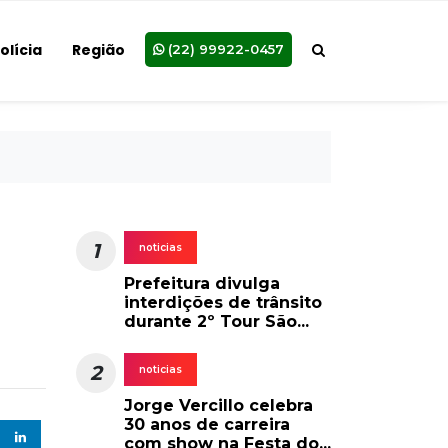
olícia
Região
(22) 99922-0457
1
noticias
Prefeitura divulga
interdições de trânsito
durante 2º Tour São...
2
noticias
Jorge Vercillo celebra
30 anos de carreira
com show na Festa do...