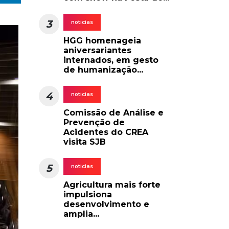
3
noticias
HGG homenageia
aniversariantes
internados, em gesto
de humanização...
4
noticias
Comissão de Análise e
Prevenção de
Acidentes do CREA
visita SJB
5
noticias
Agricultura mais forte
impulsiona
desenvolvimento e
amplia...