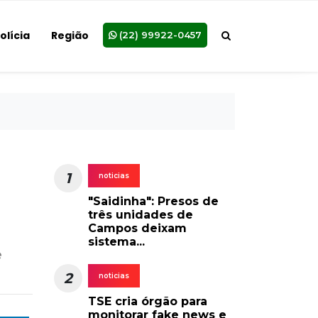
olícia
Região
(22) 99922-0457
1
noticias
"Saidinha": Presos de
três unidades de
Campos deixam
sistema...
e
2
noticias
TSE cria órgão para
monitorar fake news e