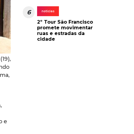
6
noticias
2º Tour São Francisco
promete movimentar
ruas e estradas da
cidade
(19),
undo
ima,
,
a
o e