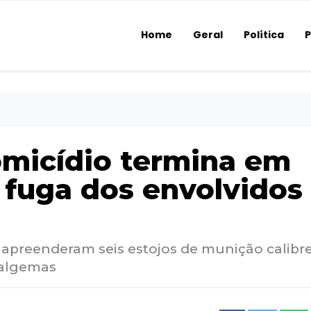
Home
Geral
Política
P
omicídio termina em
e fuga dos envolvidos
s apreenderam seis estojos de munição calibr
 algemas