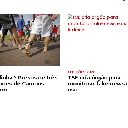
S
ELEIÇÕES 2026
dinha": Presos de três
TSE cria órgão para
ades de Campos
monitorar fake news 
am...
uso...