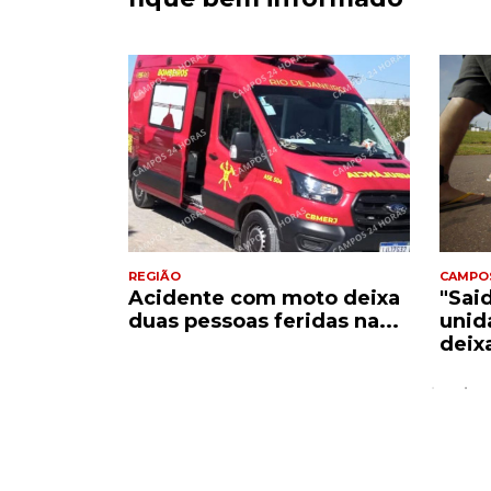
REGIÃO
CAMPO
Acidente com moto deixa
"Sai
e
duas pessoas feridas na...
unid
..
deix