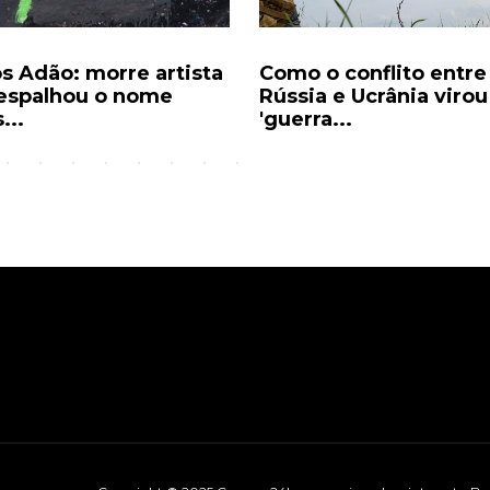
os Adão: morre artista
Como o conflito entre
espalhou o nome
Rússia e Ucrânia virou
...
'guerra...