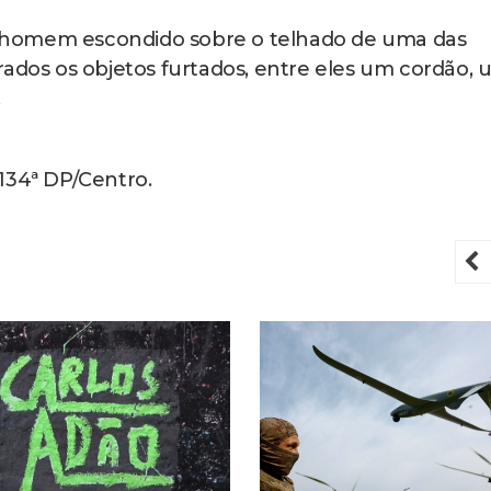
m o homem escondido sobre o telhado de uma das
rados os objetos furtados, entre eles um cordão,
.
134ª DP/Centro.
P