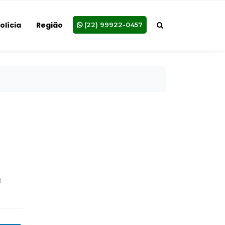
olícia
Região
(22) 99922-0457
u