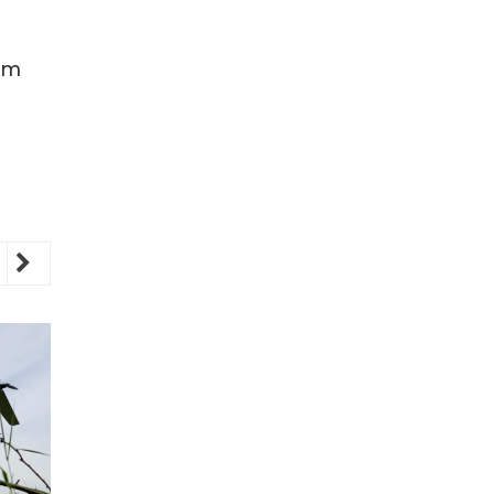
 um
revious
Next