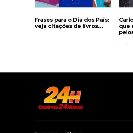
ecorde e
Frases para o Dia dos Pais:
Carl
eocupam
veja citações de livros...
que 
pelos