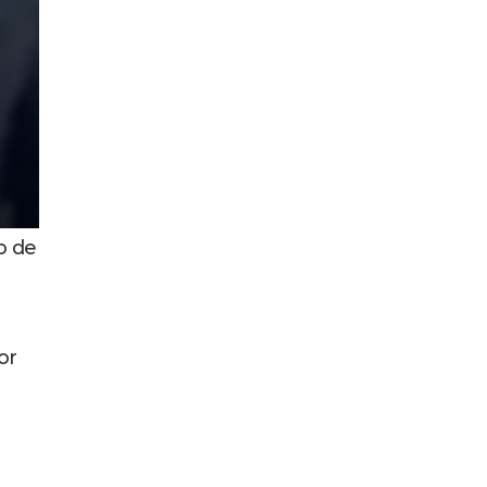
o de
or