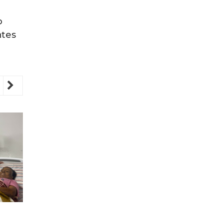
o
ntes
revious
Next
REGIÃO
REGIÃO