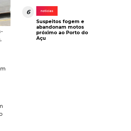
6
noticias
Suspeitos fogem e
abandonam motos
-
próximo ao Porto do
Açu
,
ram
em
o