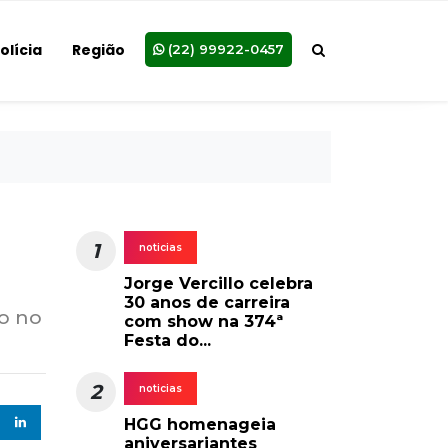
olícia
Região
(22) 99922-0457
1
noticias
Jorge Vercillo celebra
30 anos de carreira
ão no
com show na 374ª
Festa do...
2
noticias
HGG homenageia
aniversariantes