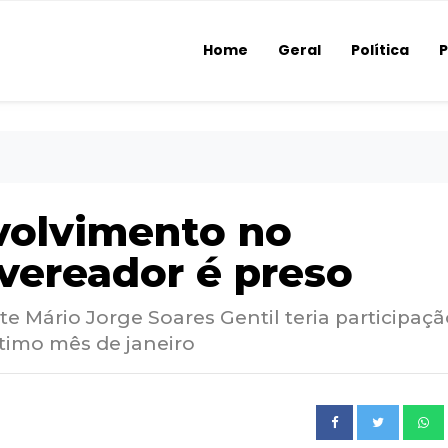
Home
Geral
Política
P
volvimento no
vereador é preso
e Mário Jorge Soares Gentil teria participaç
ltimo mês de janeiro