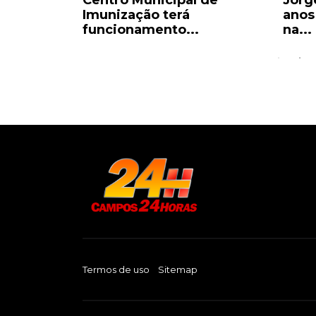
a
Centro Municipal de
Jorge
ânsito
Imunização terá
anos
funcionamento...
na...
Termos de uso
Sitemap