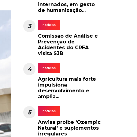
internados, em gesto
de humanização...
3
noticias
Comissão de Análise e
Prevenção de
Acidentes do CREA
visita SJB
4
noticias
Agricultura mais forte
impulsiona
desenvolvimento e
amplia...
5
noticias
Anvisa proíbe 'Ozempic
Natural' e suplementos
irregulares