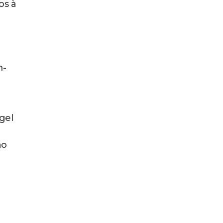
os à
m-
gel
o
ão