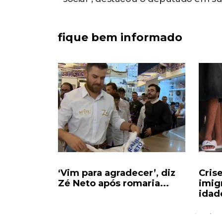
fique bem informado
ciados
‘Vim para agradecer’, diz
Cris
al após...
Zé Neto após romaria...
imig
idade