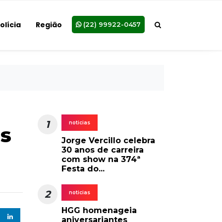
olícia
Região
(22) 99922-0457
1
noticias
os
Jorge Vercillo celebra
30 anos de carreira
com show na 374ª
Festa do...
2
noticias
HGG homenageia
aniversariantes