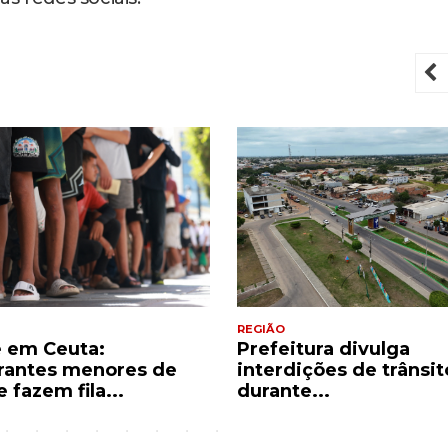
P
REGIÃO
e em Ceuta:
Prefeitura divulga
rantes menores de
interdições de trânsit
 fazem fila...
durante...