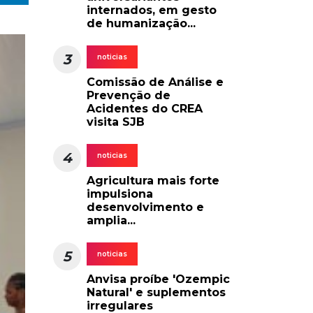
internados, em gesto
de humanização...
3
noticias
Comissão de Análise e
Prevenção de
Acidentes do CREA
visita SJB
4
noticias
Agricultura mais forte
impulsiona
desenvolvimento e
amplia...
5
noticias
Anvisa proíbe 'Ozempic
Natural' e suplementos
irregulares