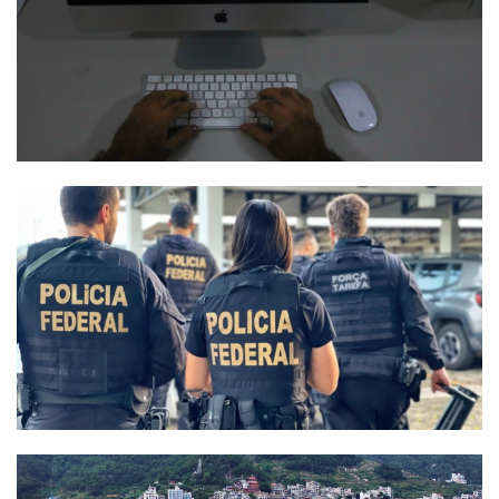
Termos de uso
Sitemap
Copyright © 2025 Campos24horas seu
afirma.cc
jornal na internet - By