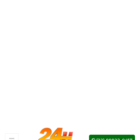
18h - 6° Dia da Novena e Terço Mariano com
o Terço das Crianças e Catequese
10/05 (domingo)
17h - Santa Missa com o padre Antônio
Marcelo, cantada pela Pastoral do Canto
Liturgico, Davi e Simone, logo após
procissão pela rua principal da comunidade
de Palacete, 7° Dia da Novena com a