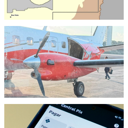
4
noticias
Comissão de Análise e
Prevenção de Acidentes do
CREA visita SJB
5
noticias
Agricultura mais forte
impulsiona
desenvolvimento e amplia
oportunidades em São
Francisco de Itabapoana
6
noticias
Anvisa proíbe 'Ozempic