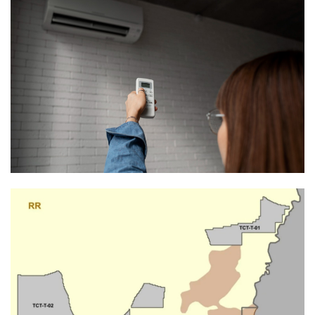
interdições de trânsito
durante 2º Tour São
Francisco
2
noticias
Jorge Vercillo celebra 30
anos de carreira com show
na Festa do Santíssimo
Salvador
3
noticias
HGG homenageia
aniversariantes internados,
em gesto de humanização e
acolhimento ao paciente