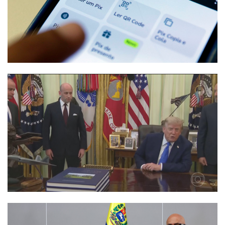
Natural' e suplementos
irregulares
Termos de uso
Sitemap
Copyright © 2025 Campos24horas seu
afirma.cc
jornal na internet - By