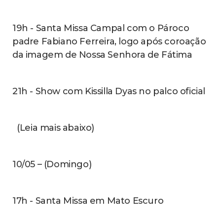
18h - 9° Dia da Novena e Terço Mariano
com os Coroinhas e Servas
13/05 (quarta-feira) - Dia de Nossa Senhora
do Rosário de Fátima
19h - Celebração da palavra em
homenagem a Nossa Senhora do Rosário
de Fátima com a ministra da Eucaristia
Andréia; logo após coroação e
encerramento dos festejos de Nossa