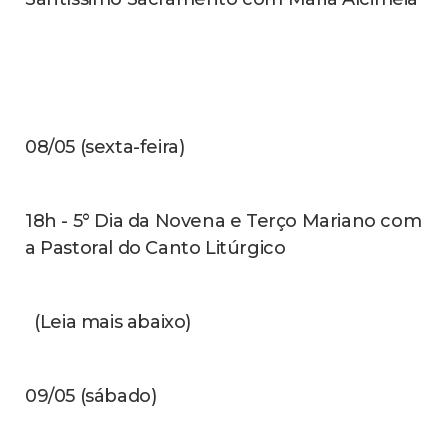
19h - Celebração da palavra e logo após
carreata levando a imagem de Nossa
Senhora de Fátima para a Igreja Matriz de
São João Batista
13/05 (quarta-feira) - Dia de Nossa Senhora
de Fátima
18h30 - Carreata voltando para Capela com
saída da Igreja Matriz de São João Batista