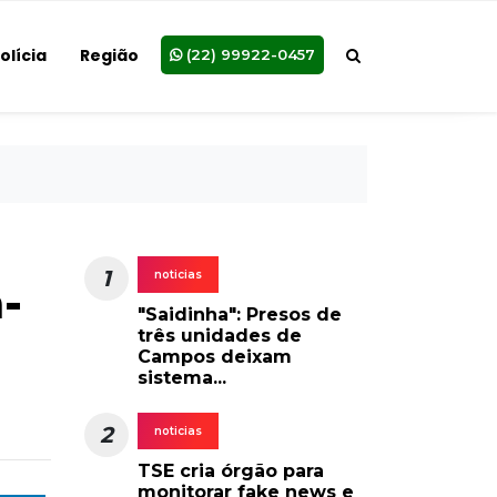
olícia
Região
(22) 99922-0457
1
noticias
-
"Saidinha": Presos de
três unidades de
Campos deixam
sistema...
2
noticias
TSE cria órgão para
monitorar fake news e