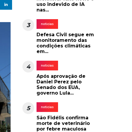
uso indevido de IA
nas...
3
noticias
Defesa Civil segue em
monitoramento das
condições climáticas
em...
4
noticias
Após aprovação de
Daniel Perez pelo
Senado dos EUA,
governo Lula...
5
noticias
São Fidélis confirma
morte de veterinário
por febre maculosa