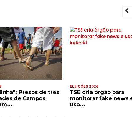
P
S
ELEIÇÕES 2026
dinha": Presos de três
TSE cria órgão para
ades de Campos
monitorar fake news 
am...
uso...