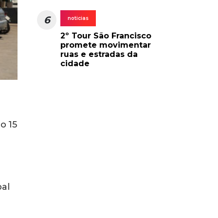
6
noticias
2º Tour São Francisco
promete movimentar
ruas e estradas da
cidade
o 15
pal
a