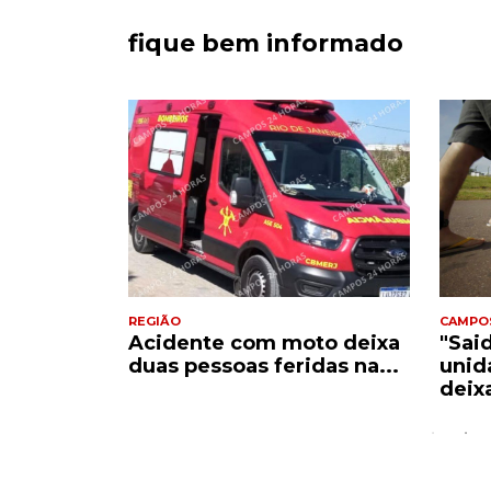
fique bem informado
REGIÃO
CAMPO
Acidente com moto deixa
"Sai
e
duas pessoas feridas na...
unid
..
deix