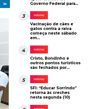
Governo Federal para...
3
noticias
Vacinação de cães e
gatos contra a raiva
começa neste sábado
em...
4
noticias
Cristo, Bondinho e
outros pontos turísticos
são fechados por...
5
noticias
SFI: “Educar Sorrindo”
retorna às creches
nesta segunda (10)
noticias