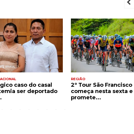
P
ACIONAL
REGIÃO
ágico caso do casal
2º Tour São Francisco
temia ser deportado
começa nesta sexta e
.
promete...