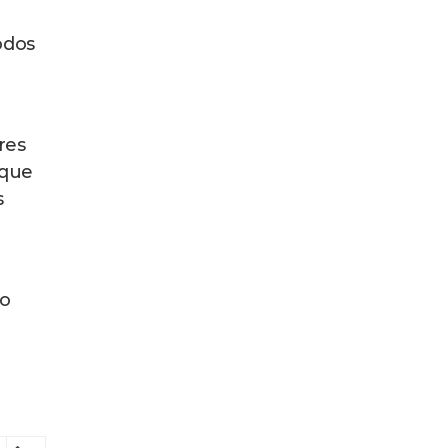
odos
res
 que
s
ão