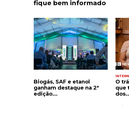
fique bem informado
INTERN
decisão
Biogás, SAF e etanol
O tr
ar...
ganham destaque na 2ª
que 
edição...
dos..