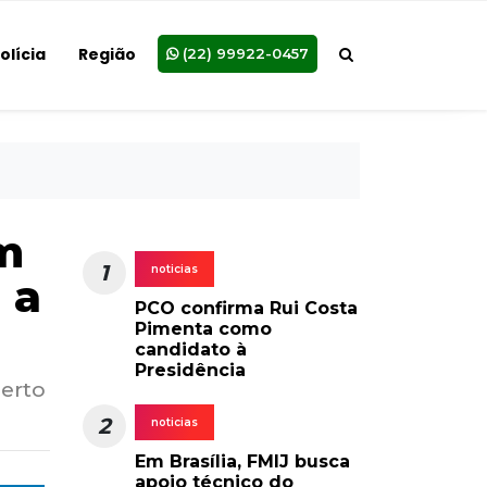
olícia
Região
(22) 99922-0457
em
1
noticias
 a
PCO confirma Rui Costa
Pimenta como
candidato à
Presidência
berto
2
noticias
Em Brasília, FMIJ busca
apoio técnico do