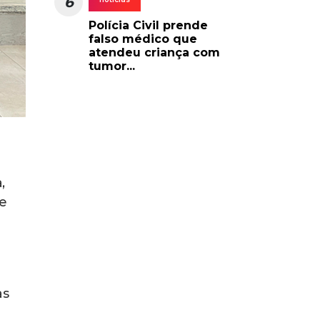
6
Polícia Civil prende
falso médico que
atendeu criança com
tumor...
,
de
as