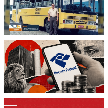
Termos de uso
Sitemap
Copyright © 2025 Campos24horas seu
afirma.cc
jornal na internet - By