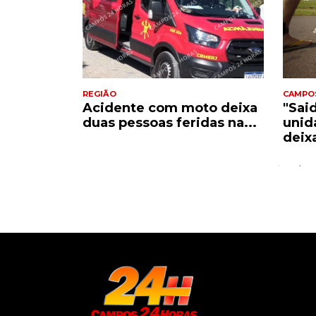
REGIÃO
CAMPO
Acidente com moto deixa
"Sai
e
duas pessoas feridas na...
unid
..
deix