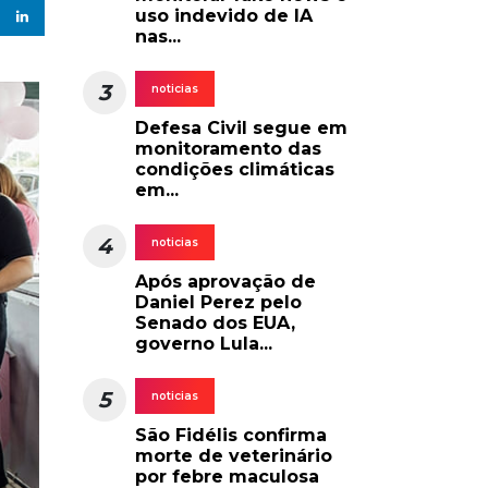
uso indevido de IA
nas...
3
noticias
Defesa Civil segue em
monitoramento das
condições climáticas
em...
4
noticias
Após aprovação de
Daniel Perez pelo
Senado dos EUA,
governo Lula...
5
noticias
São Fidélis confirma
morte de veterinário
por febre maculosa