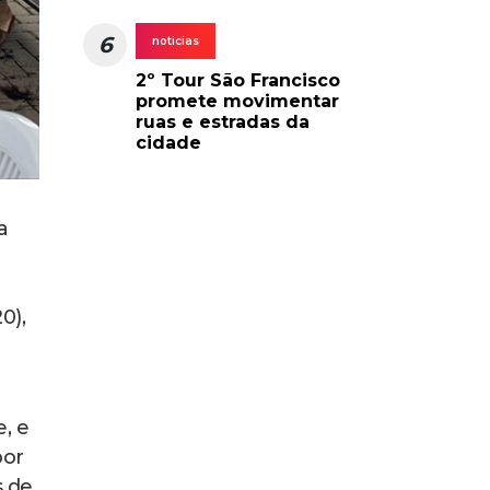
6
noticias
2º Tour São Francisco
promete movimentar
ruas e estradas da
cidade
a
0),
, e
por
s de