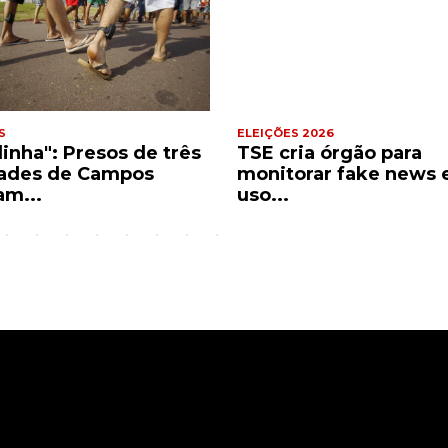
S
ELEIÇÕES 2026
dinha": Presos de três
TSE cria órgão para
ades de Campos
monitorar fake news 
am...
uso...