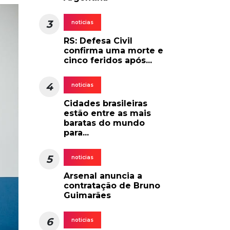
3
noticias
RS: Defesa Civil
confirma uma morte e
cinco feridos após...
4
noticias
Cidades brasileiras
estão entre as mais
baratas do mundo
para...
5
noticias
Arsenal anuncia a
contratação de Bruno
Guimarães
6
noticias