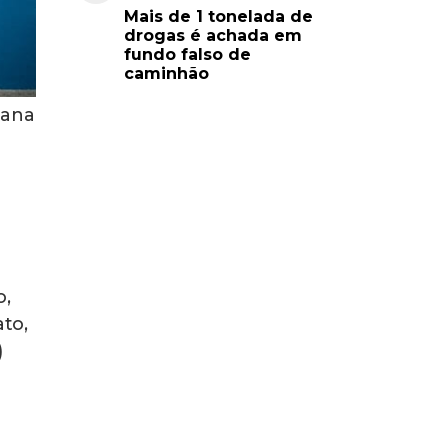
Mais de 1 tonelada de
drogas é achada em
fundo falso de
caminhão
oana
o,
ato,
)