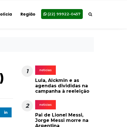
olícia
Região
(22) 99922-0457
1
noticias
)
Lula, Alckmin e as
agendas divididas na
campanha à reeleição
2
noticias
Pai de Lionel Messi,
Jorge Messi morre na
Argentina