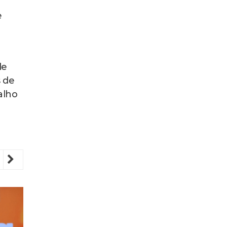
e
de
 de
alho
revious
Next