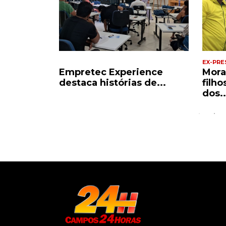
EX-PRE
de ler,
Empretec Experience
Mora
de de...
destaca histórias de...
filh
dos..