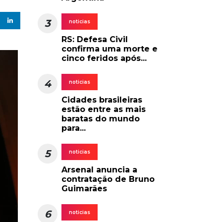
3
noticias
RS: Defesa Civil
confirma uma morte e
cinco feridos após...
4
noticias
Cidades brasileiras
estão entre as mais
baratas do mundo
para...
5
noticias
Arsenal anuncia a
contratação de Bruno
Guimarães
6
noticias