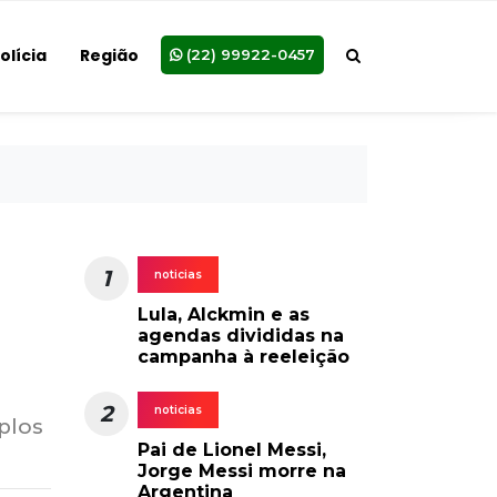
olícia
Região
(22) 99922-0457
1
noticias
Lula, Alckmin e as
agendas divididas na
campanha à reeleição
2
noticias
plos
Pai de Lionel Messi,
Jorge Messi morre na
Argentina