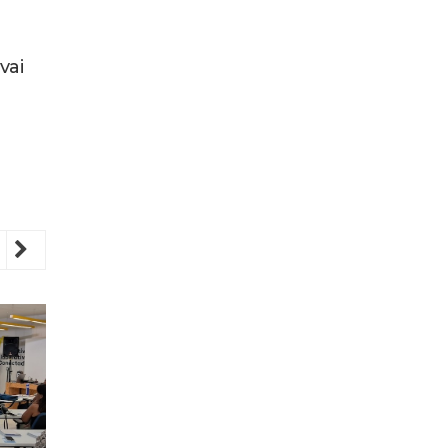
vai
revious
Next