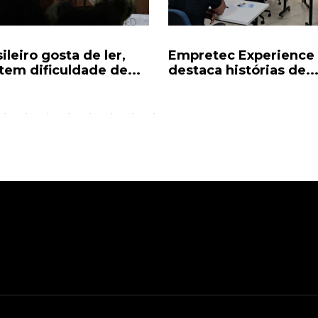
ileiro gosta de ler,
Empretec Experience
tem dificuldade de...
destaca histórias de..