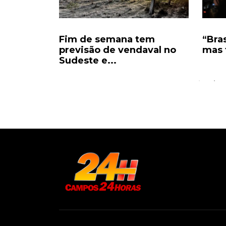
u para
Fim de semana tem
“Bras
 de
previsão de vendaval no
mas 
Sudeste e...