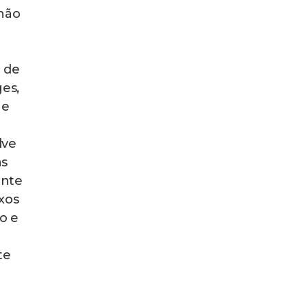
 não
m de
ges,
ue
lve
as
ante
xos
o e
te