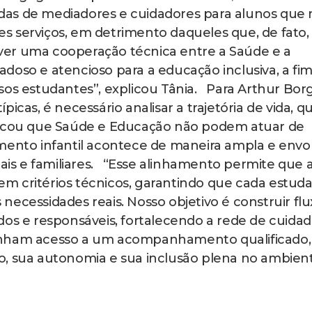
das de mediadores e cuidadores para alunos que
 serviços, em detrimento daqueles que, de fato,
er uma cooperação técnica entre a Saúde e a
doso e atencioso para a educação inclusiva, a fi
sos estudantes”, explicou Tânia. Para Arthur Bor
icas, é necessário analisar a trajetória de vida, q
tacou que Saúde e Educação não podem atuar de
mento infantil acontece de maneira ampla e envo
iais e familiares. “Esse alinhamento permite que 
m critérios técnicos, garantindo que cada estud
ecessidades reais. Nosso objetivo é construir flu
dos e responsáveis, fortalecendo a rede de cuidad
enham acesso a um acompanhamento qualificado,
o, sua autonomia e sua inclusão plena no ambien