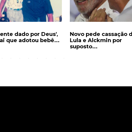
sente dado por Deus',
Novo pede cassação 
pai que adotou bebê...
Lula e Alckmin por
suposto...