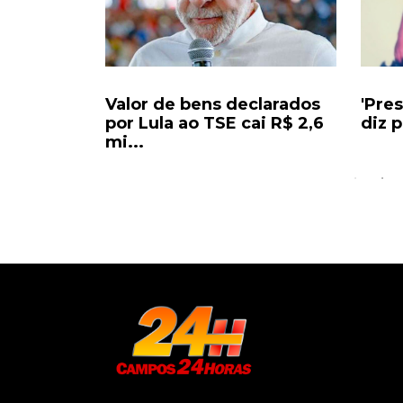
ate sobre
Valor de bens declarados
'Pre
1 anos...
por Lula ao TSE cai R$ 2,6
diz 
mi...