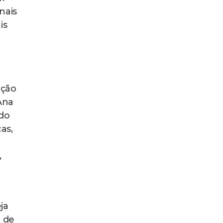
nais
is
nção
Ana
do
as,
,
ja
 de