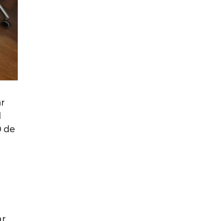
ar
l
0 de
ar