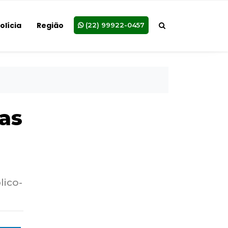
olícia
Região
(22) 99922-0457
as
lico-