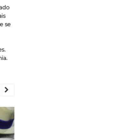
cado
is
e se
s.
nia.
revious
Next