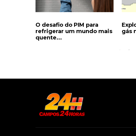
da para
O desafio do PIM para
Expl
 vira...
refrigerar um mundo mais
gás n
quente...