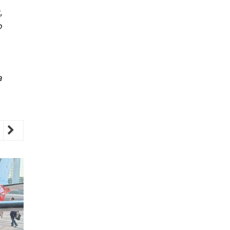
,
o
a
revious
Next