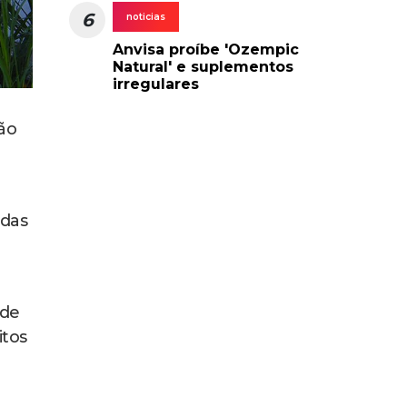
6
noticias
Anvisa proíbe 'Ozempic
Natural' e suplementos
irregulares
ão
odas
 de
itos