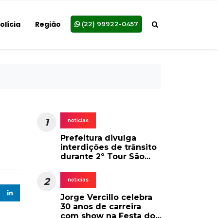
olícia
Região
(22) 99922-0457
1
noticias
Prefeitura divulga
interdições de trânsito
durante 2º Tour São...
2
noticias
Jorge Vercillo celebra
30 anos de carreira
com show na Festa do...