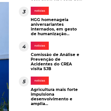
3
noticias
HGG homenageia
aniversariantes
internados, em gesto
de humanização...
4
noticias
Comissão de Análise e
Prevenção de
Acidentes do CREA
visita SJB
5
noticias
Agricultura mais forte
impulsiona
desenvolvimento e
amplia...