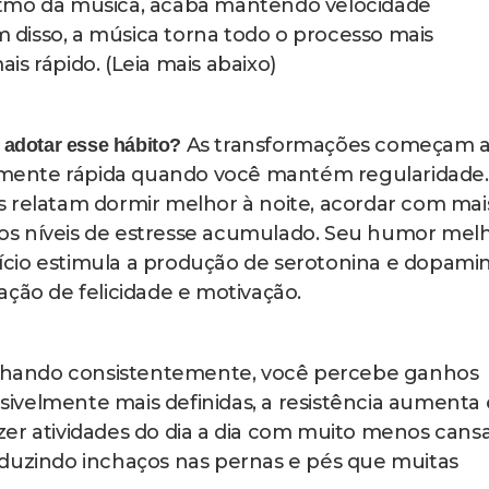
edade e sintomas depressivos através da liberação nat
ão de descanso mais profundo durante a noite
sição para enfrentar atividades rotineiras sem exaust
das pernas, core e melhora geral da postura corporal
Fazer caminhadas em ambientes
esteira fechada?
de benefícios que vão muito além do exercício fí
gula seus ritmos circadianos, ajudando seu corpo 
 estar alerta e quando é momento de descansar.
estimula a produção de vitamina D, essencial pa
mo regulação do humor.
do você caminha na rua, parque ou calçada traba
eira plana não consegue ativar. Pequenas
ves e descidas obrigam seu corpo a se adaptar