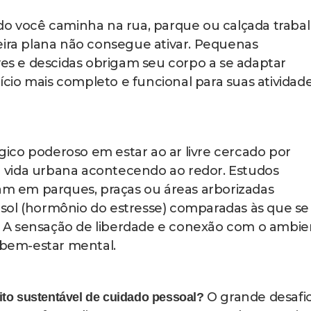
omisso inegociável com você mesmo, da mesma
consulta médica importante. Prepare suas roup
ronto para eliminar desculpas e facilitar a saída. 
l, mas após duas ou três semanas seu corpo começ
falta quando não caminha.
ra caminhar junto também aumenta muito as chan
 a atividade mais agradável através da companhia
romisso mútuo onde vocês se motivam e cobram 
inhar sem conversar muito, apenas a presença d
e você desistir nos dias de menos motivação.
xo)