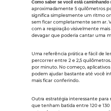
Quais mudanças você pode esperar ao
aparecer de forma surpreendente
na primeira semana, muitas pessoa
disposição e sentir redução visíve
consideravelmente porque o exercí
substâncias responsáveis pela sens
Depois de algumas semanas camin
físicos concretos. As pernas ficam 
você consegue subir escadas ou faz
A circulação sanguínea melhora, r
pessoas sofrem ao final do dia.
Benefícios notáveis para quem se 