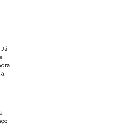
ural
ão
sico
a
 A
ra
lha