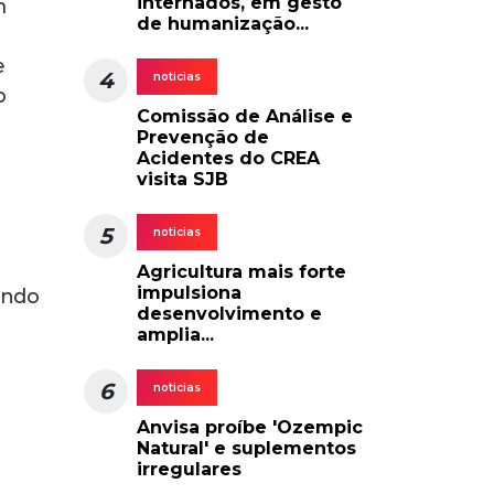
a
nsação
ica
o
m