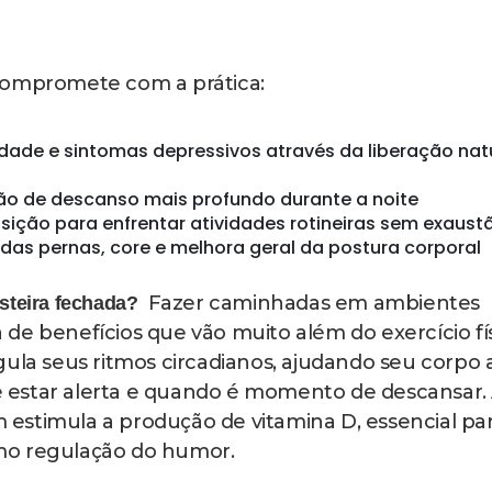
io mais completo e funcional para suas atividad
ico poderoso em estar ao ar livre cercado por
 vida urbana acontecendo ao redor. Estudos
 em parques, praças ou áreas arborizadas
sol (hormônio do estresse) comparadas às que se
 A sensação de liberdade e conexão com o ambie
o bem-estar mental.
O grande desafi
ito sustentável de cuidado pessoal?
, mas fazer disso parte permanente da sua rotin
m horário fixo todos os dias ajuda tremendamen
ar aquele momento específico com a atividade. P
almoço ou no final da tarde, o importante é mante