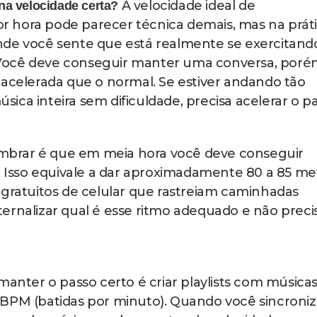
As transformações começam 
 adotar esse hábito?
mente rápida quando você mantém regularidade.
s relatam dormir melhor à noite, acordar com mai
l nos níveis de estresse acumulado. Seu humor mel
cio estimula a produção de serotonina e dopamin
ação de felicidade e motivação.
hando consistentemente, você percebe ganhos
visivelmente mais definidas, a resistência aumenta 
er atividades do dia a dia com muito menos cansa
eduzindo inchaços nas pernas e pés que muitas
compromete com a prática: