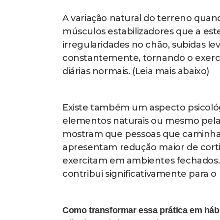
Trate esse tempo como um compr
forma que você não desmarca uma 
tênis na noite anterior, deixe tudo p
primeiros dias pode parecer difíci
pedir esse momento e você sente 
Convidar amigos ou familiares pa
de manter o hábito. Além de tornar
conversa, cria um senso de comp
ao outro. Mesmo que prefiram cam
alguém já diminui a probabilidade d
Fonte: Catraca Livre
(Leia mais abai