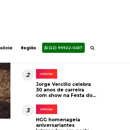
Prevenção de
Acidentes do CREA
visita SJB
5
noticias
Agricultura mais forte
impulsiona
ando
desenvolvimento e
amplia...
6
noticias
Anvisa proíbe 'Ozempic
Natural' e suplementos
irregulares
ta
 a