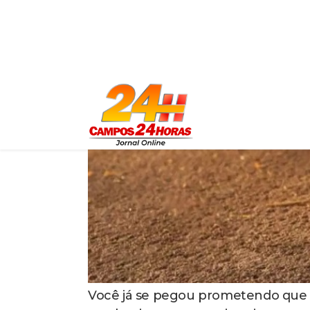
adequada para que você realmente 
O que torna os 30 minutos tão especia
uma máquina que precisa de tempo 
funcionamento. Nos primeiros 15 a
principalmente glicogênio guardad
Somente após esse período inicial 
organismo finalmente começa a que
abaixo)
Esse processo todo também depen
frequência elevada de modo const
no banco da praça ou fica parado n
desacelera e você perde parte dos b
continuidade do movimento faz tan