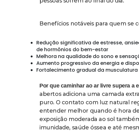
constantemente, tornando o exercíc
diárias normais. (Leia mais abaixo)
Existe também um aspecto psicológ
elementos naturais ou mesmo pela
mostram que pessoas que caminham
apresentam redução maior de corti
exercitam em ambientes fechados.
contribui significativamente para 
Como transformar essa prática em háb
não é caminhar 30 minutos uma vez
cuidado consigo mesmo. Escolher u
porque seu cérebro passa a associ
ser logo ao acordar, no horário de 
consistência.