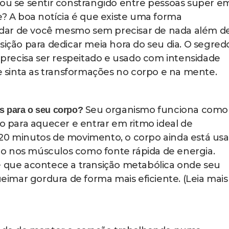
esse tempo mínimo:
ciência máxima após 20 minutos de atividade contínu
er elevada de forma sustentada para fortalecer seu
ntece somente com exercício prolongado trazendo se
atório exigem estímulo consistente e sem interrupções
A velocidade ideal de
na velocidade certa?
 hora pode parecer técnica demais, mas na prát
nde você sente que está realmente se exercitand
Você deve conseguir manter uma conversa, poré
 acelerada que o normal. Se estiver andando tão