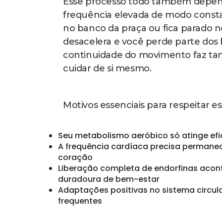
devagar que poderia cantar uma músi
Uma referência prática e fácil de 
percorrer entre 2 e 2,5 quilômetro
por minuto. No começo, aplicativos
podem ajudar bastante até você int
mais ficar conferindo.
Outra estratégia interessante para 
que tenham batida entre 120 e 130
naturalmente seus passos com o r
constante sem nem perceber. Além 
agradável e o tempo passa muito mai