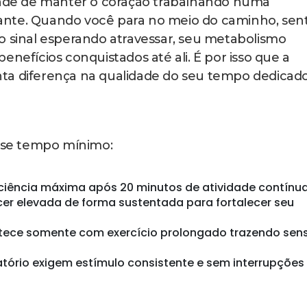
ca inteira sem dificuldade, precisa acelerar o pa
lembrar é que em meia hora você deve conseguir
s. Isso equivale a dar aproximadamente 80 a 85 me
 gratuitos de celular que rastreiam caminhadas
ernalizar qual é esse ritmo adequado e não preci
manter o passo certo é criar playlists com música
 BPM (batidas por minuto). Quando você sincroniz
itmo da música, acaba mantendo velocidade
disso, a música torna todo o processo mais
s rápido. (Leia mais abaixo)