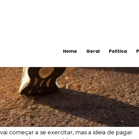
sinta as transformações no corpo e na mente.
Seu organismo funciona como
is para o seu corpo?
para aquecer e entrar em ritmo ideal de
 20 minutos de movimento, o corpo ainda está us
o nos músculos como fonte rápida de energia.
é que acontece a transição metabólica onde seu
imar gordura de forma mais eficiente. (Leia mais
de de manter o coração trabalhando numa
ante. Quando você para no meio do caminho, sen
o sinal esperando atravessar, seu metabolismo
enefícios conquistados até ali. É por isso que a
ta diferença na qualidade do seu tempo dedicado