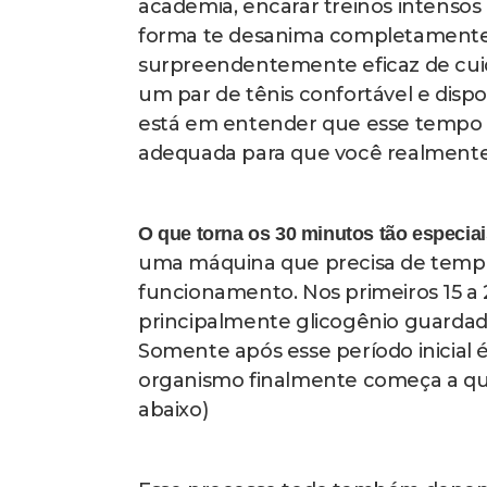
cuidar de si mesmo.
Motivos essenciais para respeitar 
Seu metabolismo aeróbico só atinge efi
A frequência cardíaca precisa permanec
coração
Liberação completa de endorfinas aco
duradoura de bem-estar
Adaptações positivas no sistema circul
frequentes
Como saber se você está caminhando 
aproximadamente 5 quilômetros por
significa simplesmente um ritmo o
sem ficar completamente sem ar. 
com a respiração visivelmente mais