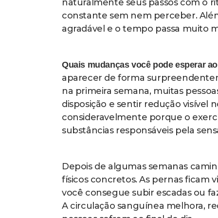
Redução significativa de estresse, ansi
de hormônios do bem-estar
Melhora na qualidade do sono e sensaç
Aumento progressivo da energia e dispo
Fortalecimento gradual da musculatura 
Por que caminhar ao ar livre supera a 
abertos adiciona uma camada extra 
puro. O contato com luz natural re
entender melhor quando é hora de
exposição moderada ao sol também 
imunidade, saúde óssea e até mes
A variação natural do terreno quan
músculos estabilizadores que a est
irregularidades no chão, subidas le