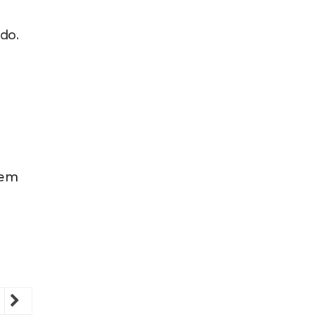
do.
gem
revious
Next