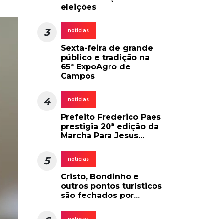
eleições
3
noticias
Sexta-feira de grande
público e tradição na
65ª ExpoAgro de
Campos
4
noticias
Prefeito Frederico Paes
prestigia 20ª edição da
Marcha Para Jesus...
5
noticias
Cristo, Bondinho e
outros pontos turísticos
são fechados por...
noticias