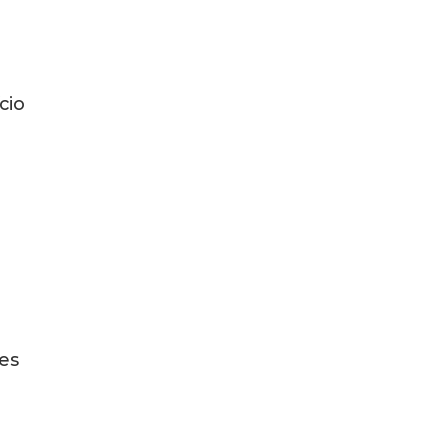
cio
mes