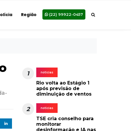
olícia
Região
(22) 99922-0457
so
1
noticias
Rio volta ao Estágio 1
após previsão de
da-
diminuição de ventos
2
noticias
TSE cria conselho para
monitorar
desinformação e IA nas