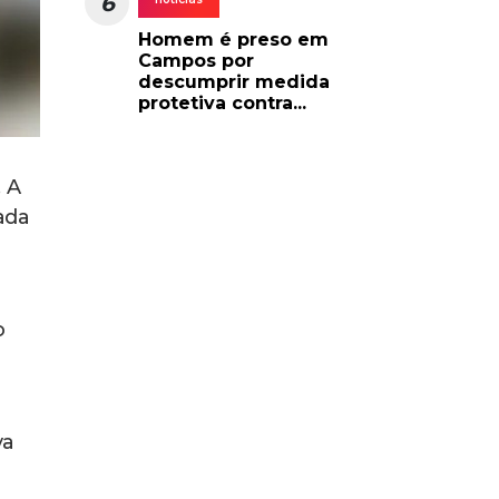
6
Homem é preso em
Campos por
descumprir medida
protetiva contra...
. A
ada
o
va