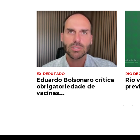
EX-DEPUTADO
RIO DE
em área
Eduardo Bolsonaro critica
Rio v
ada dos...
obrigatoriedade de
previ
vacinas...