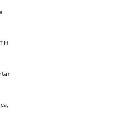
e
 TH
ntar
ca,