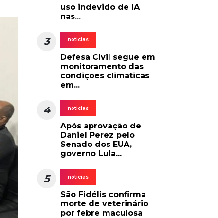
uso indevido de IA
nas...
3
noticias
Defesa Civil segue em
monitoramento das
condições climáticas
em...
4
noticias
Após aprovação de
Daniel Perez pelo
Senado dos EUA,
governo Lula...
5
noticias
São Fidélis confirma
morte de veterinário
por febre maculosa