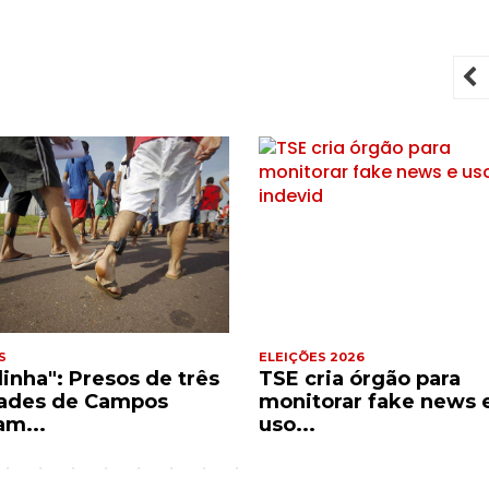
P
S
ELEIÇÕES 2026
dinha": Presos de três
TSE cria órgão para
ades de Campos
monitorar fake news 
am...
uso...