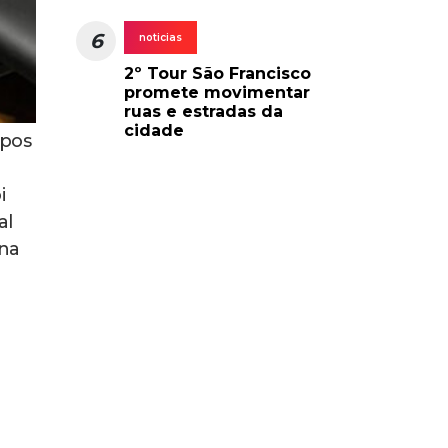
6
noticias
2º Tour São Francisco
promete movimentar
ruas e estradas da
cidade
mpos
i
al
 na
o