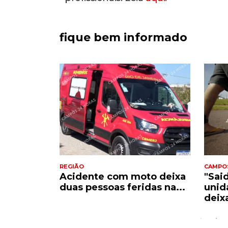
fique bem informado
REGIÃO
CAMPO
Acidente com moto deixa
"Sai
e
duas pessoas feridas na...
unid
..
deix