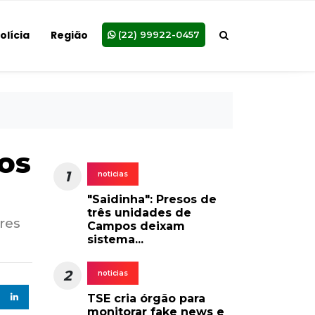
olícia
Região
(22) 99922-0457
os
1
noticias
"Saidinha": Presos de
três unidades de
res
Campos deixam
sistema...
2
noticias
TSE cria órgão para
monitorar fake news e