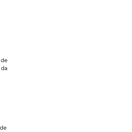
 de
 da
 de