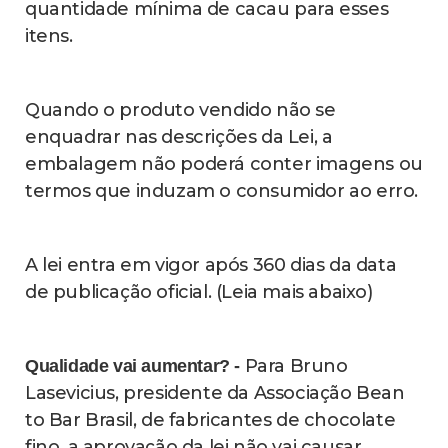
Por outro lado, produtores dizem que o
Brasil tem oferta suficiente para atender a
uma possível nova demanda, diz Lasevicius.
(Leia mais abaixo)
Fonte: g1
fique bem informado