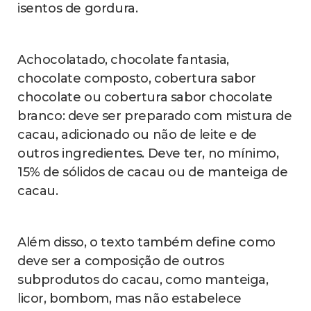
deve aumentar em cerca de 5% pela
indústria. Considerando que o Brasil
representa cerca de 4% do mercado
mundial, o crescimento das compras em
nível global deve ser de 0,15%.
Já para o presidente da Associação Bean To
Bar, a nova lei não deve aumentar a
demanda para os produtores brasileiros. A
razão é que a indústria tem preferência
pelas amêndoas importadas, que possuem
o mecanismo de drawback, ou seja, são
isentas de impostos, por se tratar de
matéria-prima.