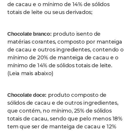
casos, é usada apenas a casca da amêndoa,
que possui um resquício do sabor do
chocolate.
Mais
Vai aumentar as vendas de cacau? -
cacau no chocolate também pode não
significar um aumento significativo das
vendas da amêndoa, aponta Marcos Silveira
Bernardes, da Escola Superior de
Agricultura Luiz de Queiroz da Universidade
de São Paulo (Esalq/USP) e produtor de
cacau.
Isto porque, segundo cálculos do
pesquisador, o consumo das amêndoas