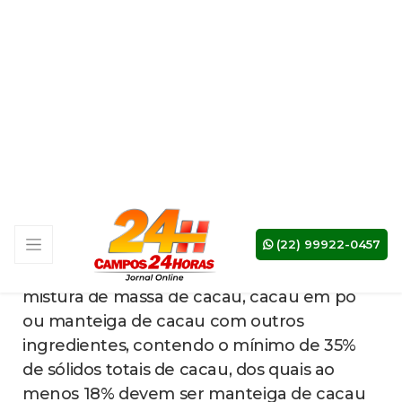
diretamente de produtores. Entre os
associados, o chocolate já usa de 70% a 80%
de sólidos de cacau para fazer o amargo e
pelo menos 50% para o ao leite, por
exemplo.
segundo
Chocolates industriais premium:
Lasevicius, algumas marcas mais caras de
chocolate industrializado também já usam
teores mais elevados de sólidos de cacau,
variando entre 50% e 70%.
esse setor já
Chocolates industriais populares:
usa os teores mínimos de chocolate, de
acordo com o levantamento da associação.