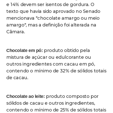
Além disso, os preços elevados do cacau
nos últimos anos fizeram com que fossem
lançados doces que são "sabor chocolate"
(e não "chocolate"), para poder baixar ainda
mais a quantidade do fruto, aponta
Lasevicius.
"Eu acho que está havendo uma aceitação
por parte do público dos menores teores.
Boa parte da população não tem poder
aquisitivo para comprar um chocolate com
um alto valor agregado", afirma. (Leia mais
abaixo)
O presidente explica ainda que, em alguns