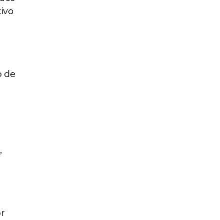
ivo
o de
,
r