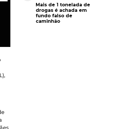
Mais de 1 tonelada de
drogas é achada em
fundo falso de
caminhão
o
),
de
a
hães