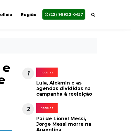
olícia
Região
(22) 99922-0457
 e
1
noticias
e
Lula, Alckmin e as
agendas divididas na
campanha à reeleição
o
2
noticias
Pai de Lionel Messi,
Jorge Messi morre na
Argentina