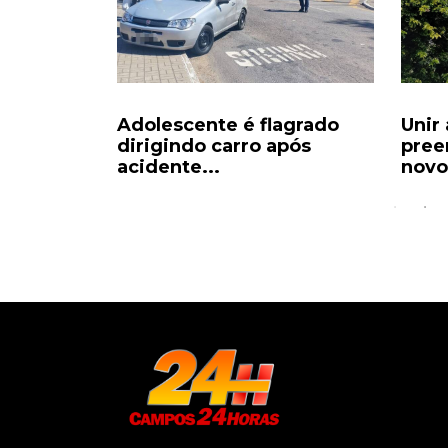
as são
Adolescente é flagrado
Unir
 mais de
dirigindo carro após
pree
acidente...
novos