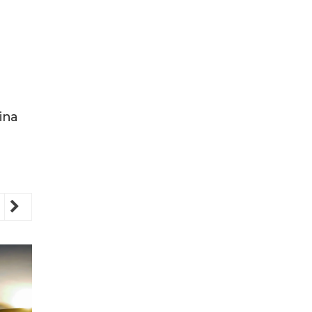
ina
revious
Next