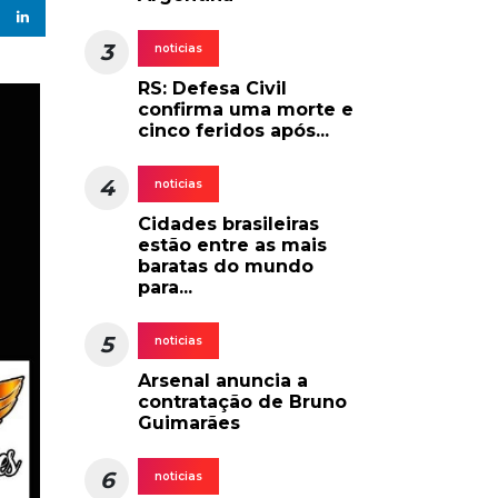
3
noticias
RS: Defesa Civil
confirma uma morte e
cinco feridos após...
4
noticias
Cidades brasileiras
estão entre as mais
baratas do mundo
para...
5
noticias
Arsenal anuncia a
contratação de Bruno
Guimarães
6
noticias