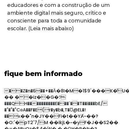
educadores e com a construção de um
ambiente digital mais seguro, crítico e
consciente para toda a comunidade
escolar. (Leia mais abaixo)
fique bem informado
��Z�n�6��+��Ӓ�8I�M�ٴ9$1���K�͂U�r�����=����:�,;��lGP\��E�5��y~��
�� � �iz��G�ﾂ
���QH����������E���`��T��i���bE/
�"�"�"CɵA��F�E(r�y�b�,T�Ʊ@EL�!
��κ��"n�JY��Fi�t��YȺ~��?
�O:'�pT2'7/M ��ikjL�~�yF�J��S2��
�=�^BvQz�$4�ؐW�,� �ԳH�R�b�?