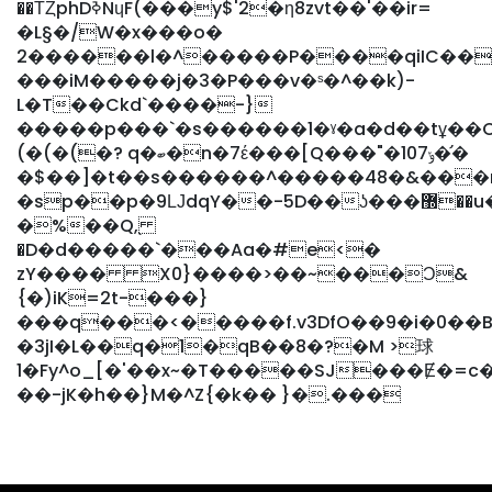
��ТȤphDߢNɥF(���y$'2�ƞ8zvt��'��ir=
�L§�/W�x���o�
2������l�^�����P����qiIC��i
���iM�����j�3�P���v�ˢ�^��k)-
L�T��Ckd`����-}
�����p���`�s������1�ˠ�a�d��tұ�
(�(�(�? q�ބ�n�7έ���[Q���"�10ݸ7��̛
�$��]�t��s������^�����48�&���
�sp��p�9ǇdqY��-5D��ʖ���޽��u����fƓ��Q�s
�%��Q,֭
�D�d�����`���Aa�#e<�
zY���� X0}����>��~���Ɔ&
{�)iK=2t-���}
���q���<�����f.v3DfO��9�i�0��B
�3jI�L��q�1�qB��8�?�M >球
1�Fy^o_[�'��x~�T�����SJ���Ɇ�=c�o�ZPܒ#����ε�Q�h+�Q��;Q"͝�##V��v1A
��-jK�h��}M�^Z{�k�� }�.���