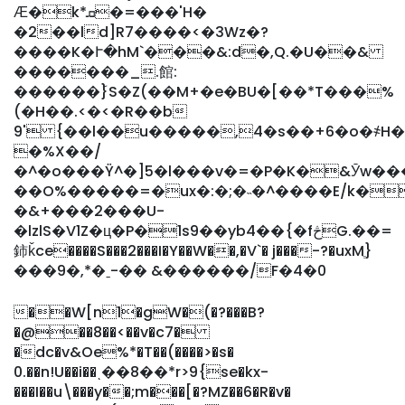
Ӕ�k*ܩ�=���'H�
�2��ld]R7����<�3Wz�?
����K�Ւ�hM`���&:d�,Q.�U��&
�������_.館:
������݇}S�Z(��M+�e�BU�[��*T���%
(�H��.<�<�R��b
9' {��l��u�����,4�s��+6�o�҂H
�%X��/
�^�o���Ÿ^�]5�l���v�=�P�K�&Ӯw��
��O%�����=�ux�:�;�˵�^����E/k�
�&+���2���U-
�lzlS�V1Z�ц�P�1s9��yb4��{�fڅG.��=
鈰ǩce����S���2���I�Y��W��,�V`� j���-?�uxMֶ}
���9�,*�ˍ-�� &������/F�4�0
��W[n1�gW�(�?���B?
�@��8��<��v�c7�
�dc�v&Oe%*�T��(����>�s�
0.��n!U��i��ͺ��8��*r>9{se�kx-
���I��u\���y��;m���[�?MZ��6�R�v�