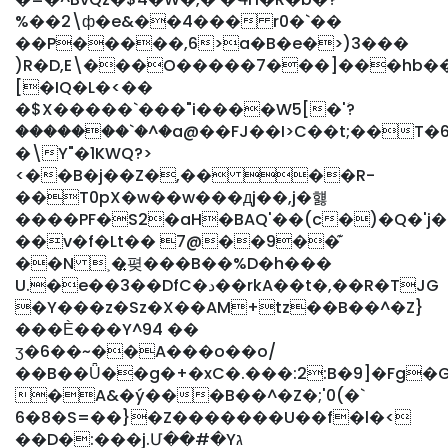
%��2\ф�e&��4��� r0�`��
��P�����,6>a�B�e�>)3���
)R�D,E\���O�����7���]���hb�
[�IQ�L�<��
�$X�����`���"i����W5[�'ؘ?
�������`�^�a@��FJ��I>C��t;��T
�\Y"�1KWQ?>
<��B�j��Z�,�� ��R-
��T0pX�w��w���дj��,j�햻
����PF�S2�aH�BAQ'��(c�)�Q�'j
��v�f�Lt�� 7@��9��͊
��N ˲�᫊폊���B��%D�h���
U.�e��3��DfC�د��rkA��t�,��R�TJG
�Y���z�Sz�X��AM+tz��B��^�Z}
���Ѐ���Y^94 ��
ʒ�6��~��A���o��o/
��B��Ǖ��g�+�xC�.���:2:B�9]�Fg�G,0�؈�n�yj2ھK
�A&�ý���B��^�Z�;'0(�`
6�8�S=��}�Z�������U��f�l�<
��D�:���j.Մ��#�Yג