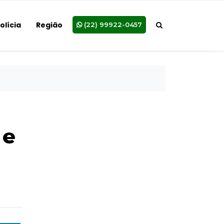
olícia
Região
(22) 99922-0457
 e