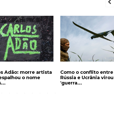
P
os Adão: morre artista
Como o conflito entre
espalhou o nome
Rússia e Ucrânia virou
...
'guerra...