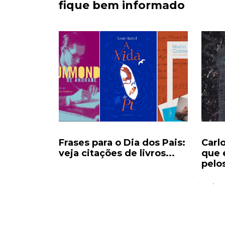
fique bem informado
ecorde e
Frases para o Dia dos Pais:
Carl
eocupam
veja citações de livros...
que 
pelos