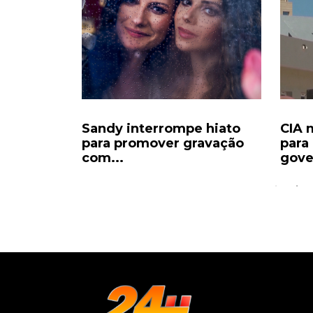
dicia 16
Sandy interrompe hiato
CIA 
a de...
para promover gravação
para
com...
gove