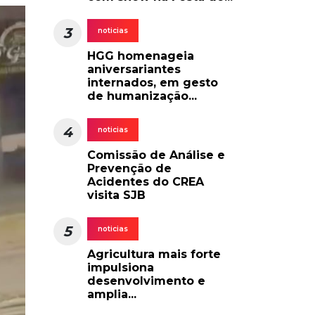
3
noticias
HGG homenageia
aniversariantes
internados, em gesto
de humanização...
4
noticias
Comissão de Análise e
Prevenção de
Acidentes do CREA
visita SJB
5
noticias
Agricultura mais forte
impulsiona
desenvolvimento e
amplia...