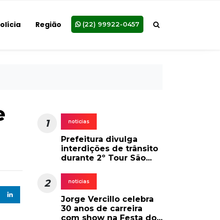
olícia
Região
(22) 99922-0457
e
1
noticias
Prefeitura divulga
interdições de trânsito
durante 2º Tour São...
2
noticias
Jorge Vercillo celebra
30 anos de carreira
com show na Festa do...