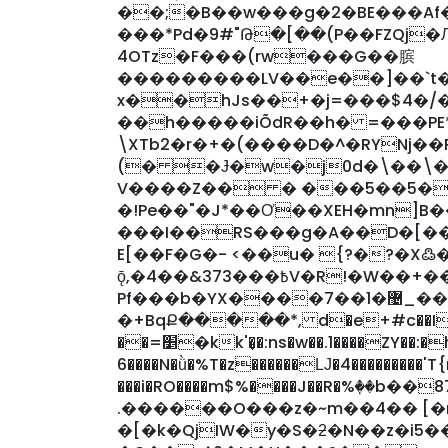
��;�B��w���g�2�BE���A
���*Pd�9#"Թ�[��(P��FZQj�
4OTz�F���(rw���G��膑
���������LV��e��]��`
x��hJs��+�j=���$4�/�
��h�����iÕdR��h� =���PE
\XTb2�r�+�(����D�^�RYNj�
(� �Ɉ�w�j0d�\��\�i
V����Z�� � ���5��5�
�!Pe��"�J*��Ơ��XEH�mn]B
���I��RS���g�A��D�[��XZ�ʮ���,6;Y���i�Q'��F�R
E[��F�G�- <��u� {?�?�X߷
ǭ,�4��&߿���373V�R!�W��+�� �R��Zj�IN�����e��%�����
Pf���b�YX����7��1�޴_��c4���9�;j}
�+BqՔ�����*, d�e+#c��I%r�[
��=׵�kk'�͎�:ns�w��.1����ZY��:�h5:���t��P`FMɏ�Z���2����V����a?
6����N�ǜ�%T�z������Ǉ�4���������'T
���i�RO����m$%����J��R�%ٜ��
.������O���z�~m��4�� [�m
�[�k�QjIW�y�S�ƻ�N��z�i5