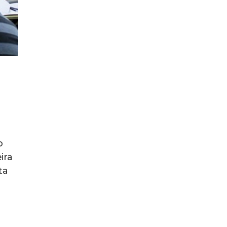
o
ira
ta