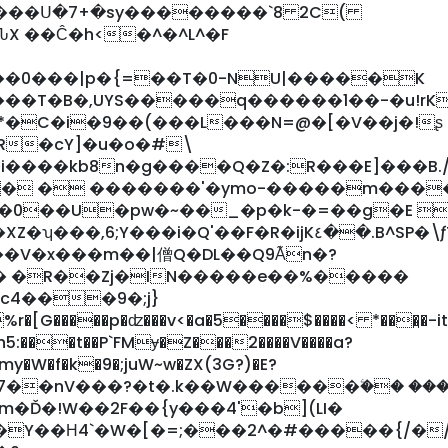
f���Ս�7+�sy��������`8 2C(
ԈX ��Ĉ�h<�^�^L^�F
t��0���|p�{=��T�0-NU|�����K
��T�B�,UYS�����q������1��-�u!rK
*�C�i�9��(���L���N=@�[�V��j�!ʂ
�R�cY]�u�o�#\
����kb8n�g����Q�Z�:R���E]���B./j
� � �������'�ymo-�����m���
��0��U�pw�~��_�p�k-�=��g�E 
�ijK٤��.B^SP�\ƒTM\r�a]�,1N�.�,V4�_)���IZ�#^?
��V�x���m��|僧Q�DL��Q9A͊n�?
G�����p�ʣ���v<�a�5����$����< *���̯�-it
{my�W�f�k�9�;juW~w�ZX(3G?)�E?
b��87��nV���?�t�.k��W������ۧ�� ���
�Ď�!W��2F��{y���4'�b](LI�
��Y��Η4`�W�[�=;���2^�#�����{/�