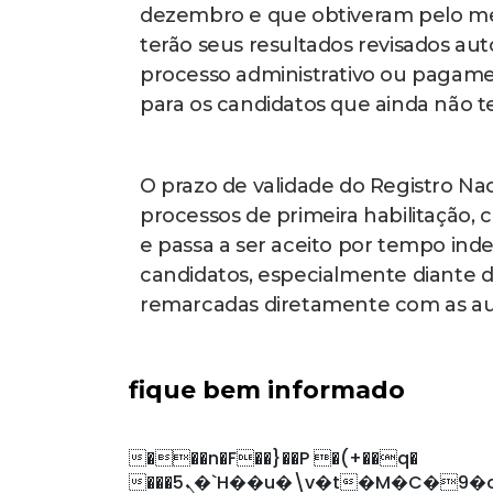
dezembro e que obtiveram pelo me
terão seus resultados revisados a
processo administrativo ou pagamen
para os candidatos que ainda não t
O prazo de validade do Registro Na
processos de primeira habilitação,
e passa a ser aceito por tempo ind
candidatos, especialmente diante d
remarcadas diretamente com as au
fique bem informado
���n�F��}��P �(+��q�
���5ܢ�`H��u�\v�t�M�C�9�o���R��Ԕl�&H�����r����v P}^��