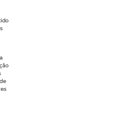
cido
s
a
ação
s
 de
zes