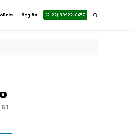
olícia
Região
(22) 99922-0457
to
 RJ