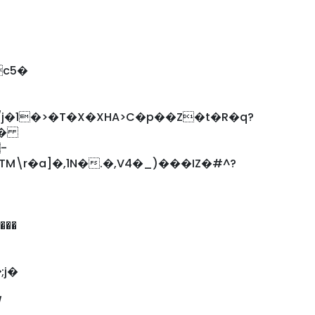
c5�
�1�>�T�X�XHA>C�p��Z�t�R�q?
�
-
���
;j�
/