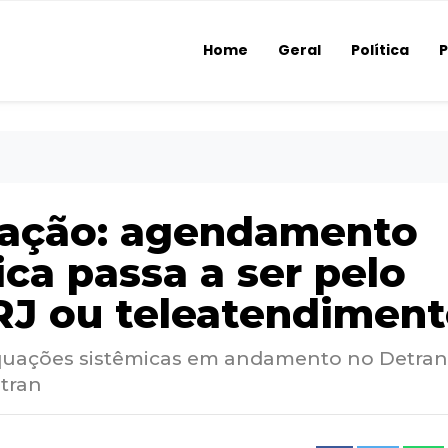
Home
Geral
Política
P
itação: agendamento
ica passa a ser pelo
 RJ ou teleatendimen
quações sistêmicas em andamento no Detran
tran