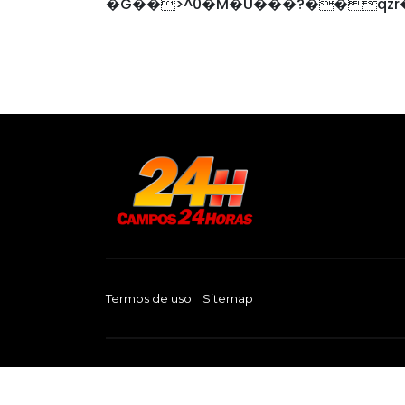
�G��>^0�M�U���?��qzr
Termos de uso
Sitemap