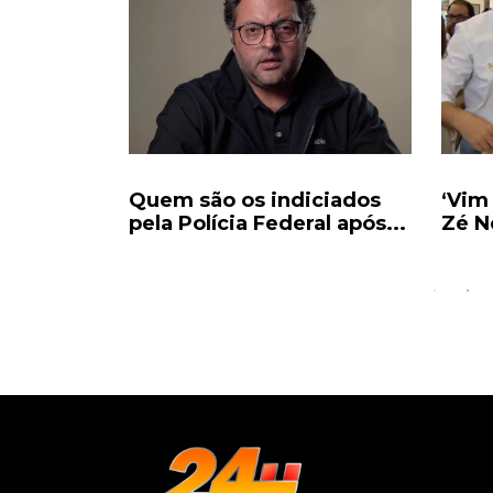
imo
Quem são os indiciados
‘Vim
nta a
pela Polícia Federal após...
Zé N