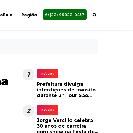
olícia
Região
(22) 99922-0457
1
noticias
na
Prefeitura divulga
interdições de trânsito
durante 2º Tour São...
2
noticias
Jorge Vercillo celebra
30 anos de carreira
com show na Festa do...