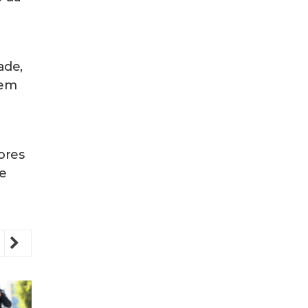
ade,
dem
ores
e
revious
Next