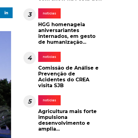
3
noticias
HGG homenageia
aniversariantes
internados, em gesto
de humanização...
4
noticias
Comissão de Análise e
Prevenção de
Acidentes do CREA
visita SJB
5
noticias
Agricultura mais forte
impulsiona
desenvolvimento e
amplia...