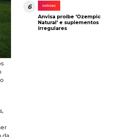
6
noticias
Anvisa proíbe 'Ozempic
Natural' e suplementos
irregulares
os
o
mo
s,
ner
o da