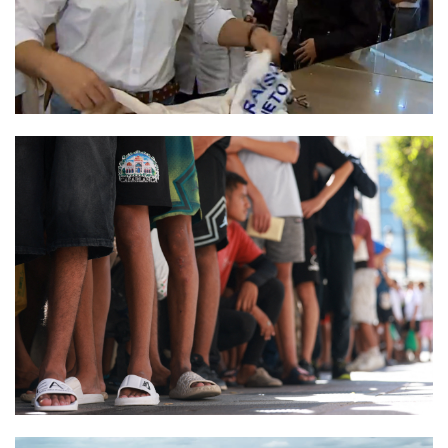
4
noticias
Comissão de Análise e
Prevenção de Acidentes do
CREA visita SJB
5
noticias
Agricultura mais forte
impulsiona
desenvolvimento e amplia
oportunidades em São
Francisco de Itabapoana
6
noticias
Anvisa proíbe 'Ozempic
Natural' e suplementos