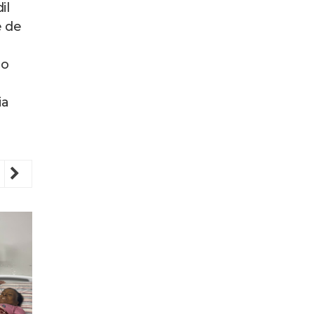
il
e de
 o
ia
revious
Next