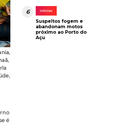
6
noticias
Suspeitos fogem e
abandonam motos
próximo ao Porto do
Açu
nia,
naã,
rla
úde,
a
erno
se é