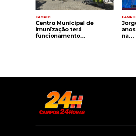
CAMPOS
CAMPO
a
Centro Municipal de
Jorge
ânsito
Imunização terá
anos
funcionamento...
na...