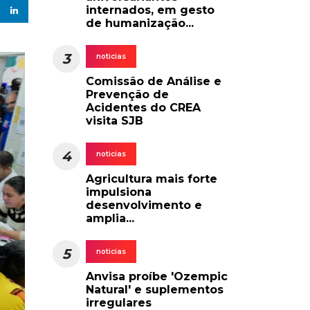
internados, em gesto
de humanização...
3
noticias
Comissão de Análise e
Prevenção de
Acidentes do CREA
visita SJB
4
noticias
Agricultura mais forte
impulsiona
desenvolvimento e
amplia...
5
noticias
Anvisa proíbe 'Ozempic
Natural' e suplementos
irregulares