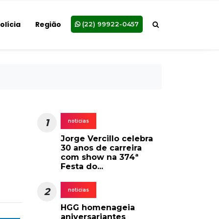
olícia
Região
(22) 99922-0457
1
noticias
Jorge Vercillo celebra
30 anos de carreira
com show na 374ª
Festa do...
2
noticias
HGG homenageia
aniversariantes