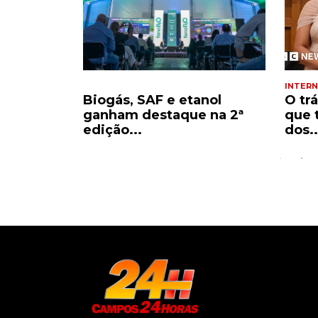
INTERN
decisão
Biogás, SAF e etanol
O tr
ar...
ganham destaque na 2ª
que 
edição...
dos..