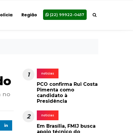
olícia
Região
(22) 99922-0457
1
noticias
do
PCO confirma Rui Costa
Pimenta como
a no
candidato à
Presidência
2
noticias
Em Brasília, FMIJ busca
apoio técnico do