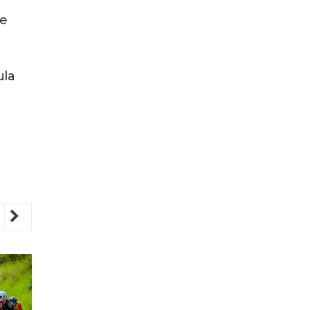
se
ula
revious
Next