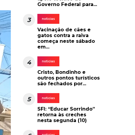
Governo Federal para...
3
noticias
Vacinação de cães e
gatos contra a raiva
começa neste sábado
em...
4
noticias
Cristo, Bondinho e
outros pontos turísticos
são fechados por...
5
noticias
SFI: “Educar Sorrindo”
retorna às creches
nesta segunda (10)
noticias