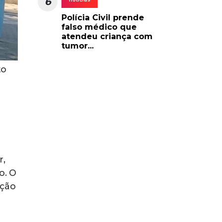
6
Polícia Civil prende
falso médico que
atendeu criança com
tumor...
to
r,
o. O
ação