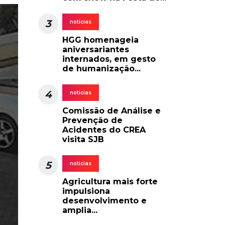
3
noticias
HGG homenageia
aniversariantes
internados, em gesto
de humanização...
4
noticias
Comissão de Análise e
Prevenção de
Acidentes do CREA
visita SJB
5
noticias
Agricultura mais forte
impulsiona
desenvolvimento e
amplia...