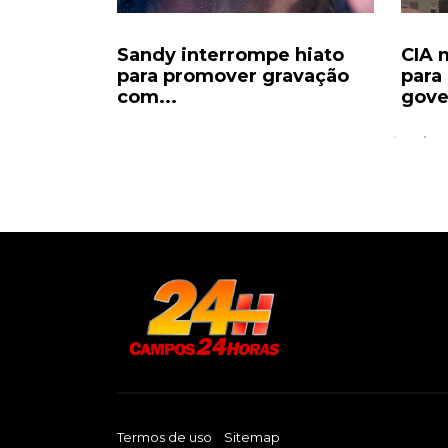
dicia 16
Sandy interrompe hiato
CIA 
a de...
para promover gravação
para
com...
gove
Termos de uso
Sitemap