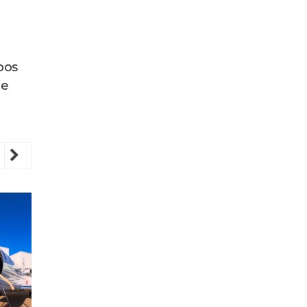
bos
 e
revious
Next