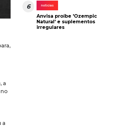
6
noticias
Anvisa proíbe 'Ozempic
Natural' e suplementos
irregulares
ara,
, a
 no
 a