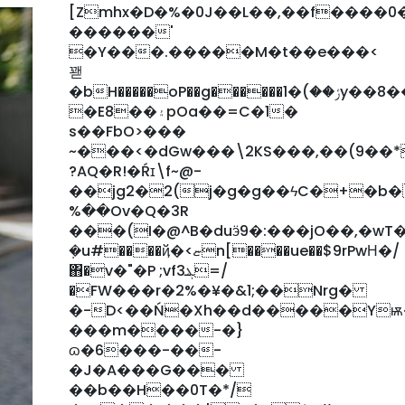
[Zmhx�D�%�0J��L��,��f����0�ۄ���o�;�=u�
������'
�Y���.�����M�t��e���<
꽫
�bH�����oP��g������ݬ��)�1y��8���H����B����xb��.W!s�_����PJ�8I[r��G3���yB�����C��@
�E8��۽pOa��=C�1�
s��FbO>���
~���<�dGw���\2KS���,��(9��
?AQ�R!�Ŕɪ\f~@-
��jg2�2(j�g�g��ϟC�+�b
%��Ov�Q�3R
���(I�@^B�duӭ9�:���jO��,�wT��h�O
ܼ�u#����ҋ�<ޏn[����ue��$9rPwΗ�/
΋�v�"�P ;vfܔ3=/
�FW���r�2%�¥�&1;��Nrg�
�-D<��Ń�Xh��d�����Y
���m����-�}
ɷ�6���-��-
�J�A���G���
��b��H��0T�*/