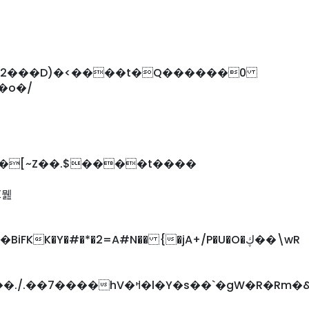
�,2���D)�<����t�Q������0
|
��[~Z��.$����t����
K뭺
K�Y�#�*�2=A#N�� {�jA+/P�U�O�ڮ��\wR
l�Y�s��`�gW�R�Rm�&