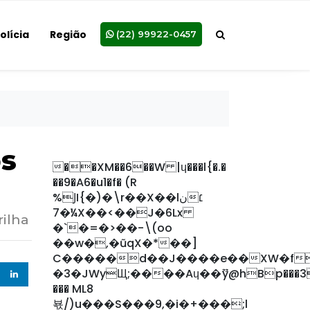
olícia
Região
(22) 99922-0457
os
��XM��6��W |ɥ���l{�.�
��9�A6�u1�f� (R
%ͿI{�)�\r��X��lن׆
7�¼X��<��J�6Lx
ilha
�`�=�>��-\(oo
��w�,�ũqX�*��]
C�����d��J����e��XW�f�
�3�JWyЩ;����Aɥ��ޫy@hBp���3
��� ML8
뵧/)u���S���9,�i�+���;l