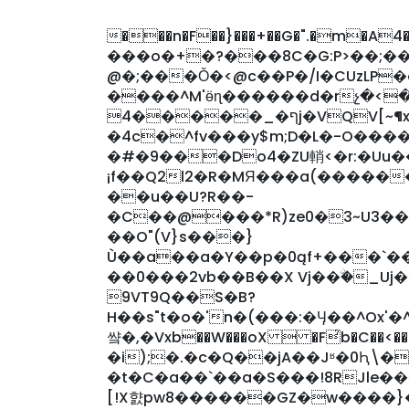
���n�F��}���+��G�".�m�A4�`
���o�+�?���8C�G:P>��;��
@�;���Ǒ�<@c��P�/I�CUzLP
����^M'ӫɳ������d�rչ�<
ף�_�����4j�VQV[~¶xDxOT#���Z���ˬ�i�6�6mިd�����o�/
�4c�^fv���y$m;D�L�-O���
�#�9���Do4�ZU輎<�r:�Uu�
¡f��Q2l2�R�MЯ���a(�����
��u��U?R��-
�C��@���*R)ze0�3~U3�
��O"(V}s���}
Ù��a��a�Y��p�0ąf+���`�
��0���2vb��B��X Vj��ۨ�_Uj��򋇕� �
9VT9Q��S�B?
H��s"t�o�'n�(���:�Ӌ��^Ox'�^�[��
썈�,�Vxb��W���oX  �F̉b�C��<���'�#����|�K
�i);�.�c�Q��jA��Jʶ�0Ԧ\�
�t�C�a��`��a�S���!8RJle�����Xm
[!X햜pw8������GZ�w����}��