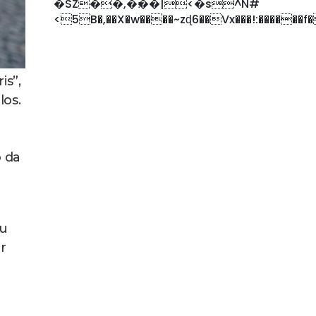
�SZ��,�׃��|<�s^N#
<5B�,��X�w����~zɖ6��Vx���!:������f
is”,
los.
 da
eu
r