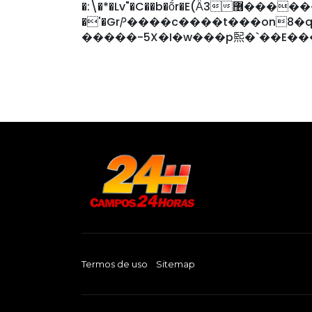
�:\�*�Lv"�C��b�ṍr�E(Ӓ3޶������Zvv�lĠ���oĠ['[����t�y�A`��`�I�cp�
�'�GrⳎ����c����t���on8�q9�g�Rп��p�܊�
�����-5X�I�w���p𤋮�`��E�
Termos de uso
Sitemap