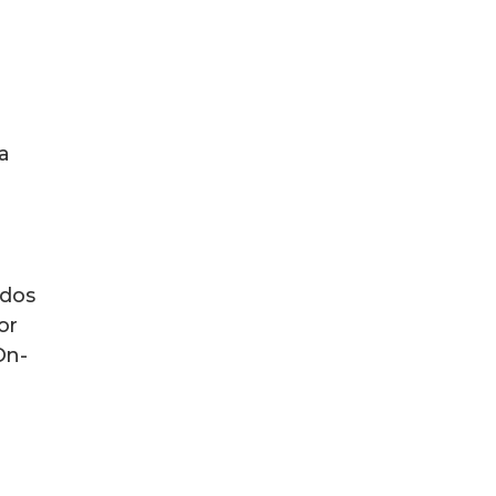
a
odos
or
On-