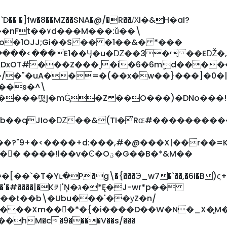
D�� �]fw�8��MZ��SNA�@/�R��Ԕl�&H�aI܏?
�nFt��۷d���M���:ǔ��\
�o�1OJJ;Gi��S �� �1��&� *���
����<���E1��Ӌ�u�Ǳ��3�̢��EǄ
�/�"�uA��=�(��x�w��}���]�0�
��s�^\
����뗯j�mĠ̡�Z ��O���)�DNo���!
�b��qJIo�Ǳ��&(TI�̈́Rɶ#��������
��?"9+�<����+d:���,#�@���X|��r��=
���!l��v�Ͼ�Oؾ�G��B�*&M��
`�T�Yւ�P�g\�{���Э_w7�`��,�6i�B)ς+�BiFK
키'Ņ�ג�*Ę�J-wr*p��
��t��b\�Ubu���'��уZ�n/
���ٕ*�{�і����D��W�N�_X�͈M��./.��7����hV�ߞ�
hM�c�9����V��s/���