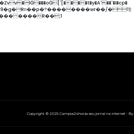
�������wr��/�㻇
���� ����R��;1
Copyright © 2025 Campos24horas seu jornal na internet - B