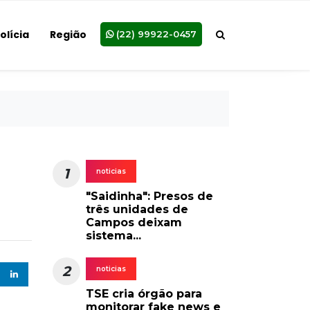
olícia
Região
(22) 99922-0457
1
noticias
"Saidinha": Presos de
três unidades de
Campos deixam
sistema...
2
noticias
TSE cria órgão para
monitorar fake news e