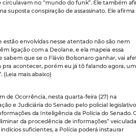
e circulavam no “mundo do funk”. Ele também af
 na suposta conspiração de assassinato. Ele afirma
ue estão envolvidas nesse atentado não são nem
 têm ligação com a Deolane, e ela mapeia essa
e sabem que se o Flávio Bolsonaro ganhar, vai afe
a pra acontecer, porém eu já tô falando agora, um
 (Leia mais abaixo)
im de Ocorrência, nesta quarta-feira (27) na
ão e Judiciária do Senado pelo policial legislativ
nformações da Inteligência da Polícia do Senado. 
liminar da procedência de informações” veiculad
dícios suficientes, a Polícia poderá instaurar