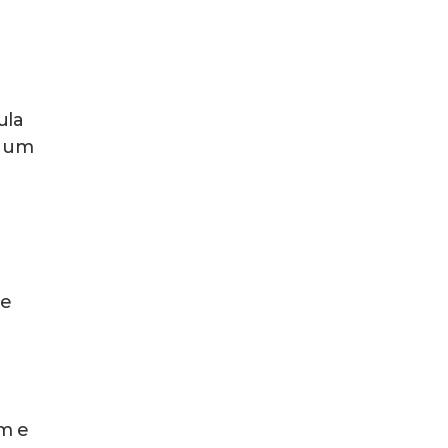
ula
e um
ue
m e