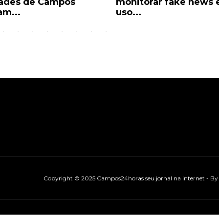
ades de Campos
monitorar fake news 
am...
uso...
Copyright © 2025 Campos24horas seu jornal na internet - B