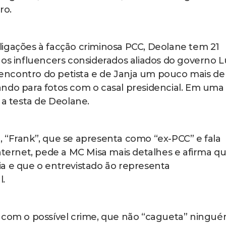
ro.
ligações à facção criminosa PCC, Deolane tem 21
 os influencers considerados aliados do governo L
um encontro do petista e de Janja um pouco mais d
ndo para fotos com o casal presidencial. Em uma
 a testa de Deolane.
, “Frank”, que se apresenta como “ex-PCC” e fala
internet, pede a MC Misa mais detalhes e afirma q
a e que o entrevistado ão representa
l.
o com o possível crime, que não “cagueta” ningué