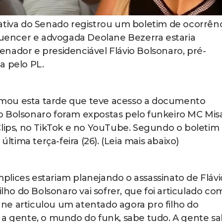
lativa do Senado registrou um boletim de ocorrên
fluencer e advogada Deolane Bezerra estaria
nador e presidenciável Flávio Bolsonaro, pré-
a pelo PL.
formou esta tarde que teve acesso a documento
o Bolsonaro foram expostas pelo funkeiro MC Mis
Clips, no TikTok e no YouTube. Segundo o boletim
última terça-feira (26). (Leia mais abaixo)
lices estariam planejando o assassinato de Flávi
ilho do Bolsonaro vai sofrer, que foi articulado co
ne articulou um atentado agora pro filho do
 a gente, o mundo do funk, sabe tudo. A gente s