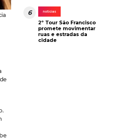
6
noticias
cia
2º Tour São Francisco
promete movimentar
ruas e estradas da
cidade
a
 de
o.
m
abe