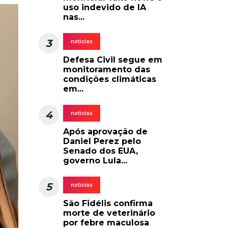
uso indevido de IA
nas...
3
noticias
Defesa Civil segue em
monitoramento das
condições climáticas
em...
4
noticias
Após aprovação de
Daniel Perez pelo
Senado dos EUA,
governo Lula...
5
noticias
São Fidélis confirma
morte de veterinário
por febre maculosa