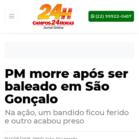
(22) 99922-0457
PM morre após ser
baleado em São
Gonçalo
Na ação, um bandido ficou ferido
e outro acabou preso
14/05/2025, 09h01, Foto: Divulgação .