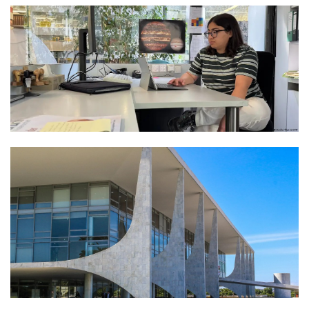
Termos de uso
Sitemap
Copyright © 2025 Campos24horas seu
afirma.cc
jornal na internet - By