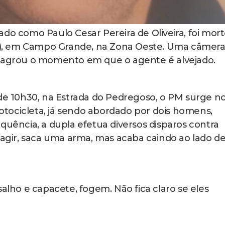
icado como Paulo Cesar Pereira de Oliveira, foi mort
(18), em Campo Grande, na Zona Oeste. Uma câmera
flagrou o momento em que o agente é alvejado.
 de 10h30, na Estrada do Pedregoso, o PM surge n
tocicleta, já sendo abordado por dois homens,
ncia, a dupla efetua diversos disparos contra
reagir, saca uma arma, mas acaba caindo ao lado d
salho e capacete, fogem. Não fica claro se eles