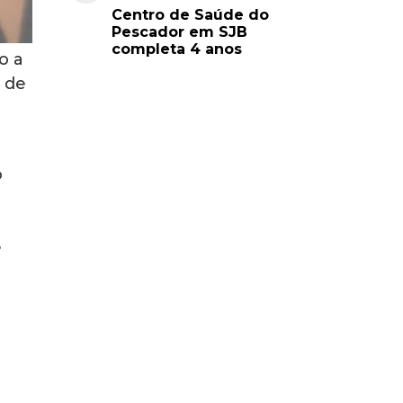
Centro de Saúde do
Pescador em SJB
completa 4 anos
o a
 de
o
e