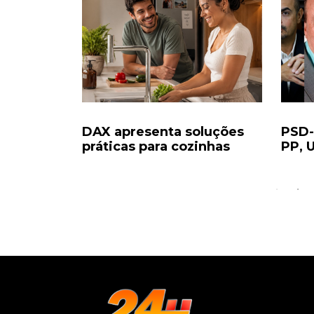
s Pais'
DAX apresenta soluções
PSD-
mil...
práticas para cozinhas
PP, U