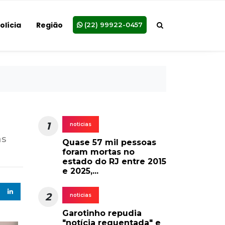
olícia
Região
(22) 99922-0457
1
noticias
as
Quase 57 mil pessoas
foram mortas no
estado do RJ entre 2015
e 2025,...
2
noticias
Garotinho repudia
"notícia requentada" e