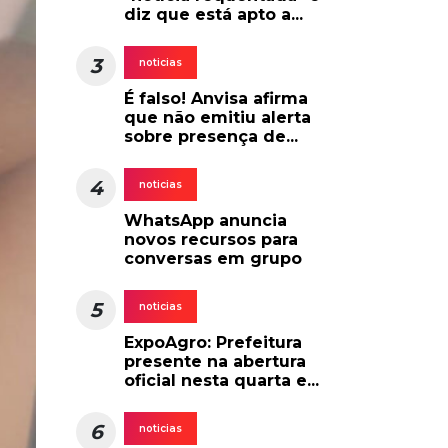
diz que está apto a...
3
noticias
É falso! Anvisa afirma
que não emitiu alerta
sobre presença de...
4
noticias
WhatsApp anuncia
novos recursos para
conversas em grupo
5
noticias
ExpoAgro: Prefeitura
presente na abertura
oficial nesta quarta e...
6
noticias