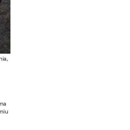
ia,
uma
umiu