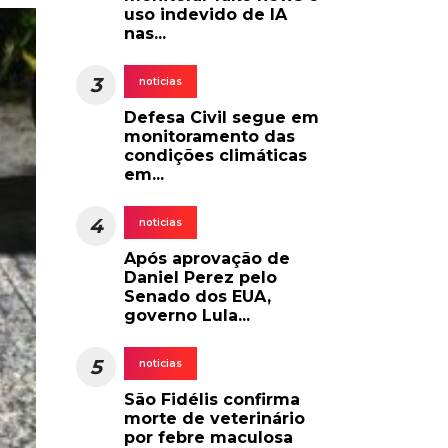
uso indevido de IA
nas...
3
noticias
Defesa Civil segue em
monitoramento das
condições climáticas
em...
4
noticias
Após aprovação de
Daniel Perez pelo
Senado dos EUA,
governo Lula...
5
noticias
São Fidélis confirma
morte de veterinário
por febre maculosa