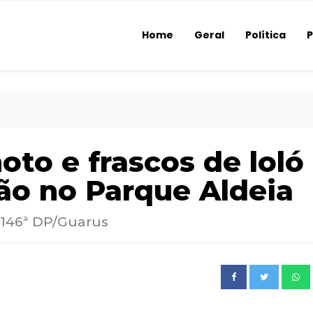
Home
Geral
Política
P
to e frascos de loló
ão no Parque Aldeia
 146ª DP/Guarus