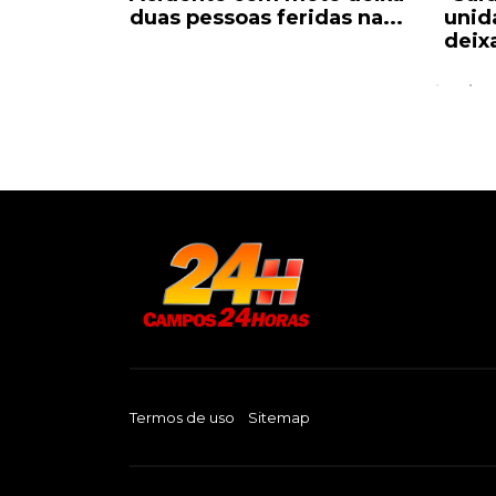
e
duas pessoas feridas na...
unid
..
deix
Termos de uso
Sitemap