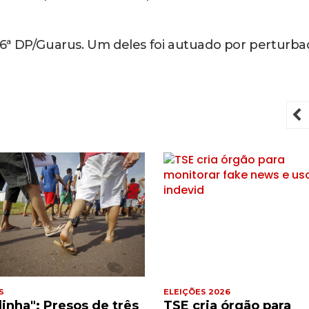
6ª DP/Guarus. Um deles foi autuado por perturba
P
S
ELEIÇÕES 2026
dinha": Presos de três
TSE cria órgão para