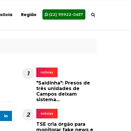
olícia
Região
(22) 99922-0457
1
noticias
"Saidinha": Presos de
três unidades de
Campos deixam
sistema...
2
noticias
TSE cria órgão para
monitorar fake news e