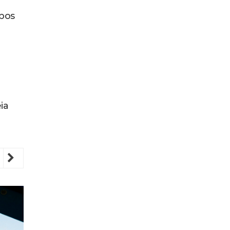
bos
ia
revious
Next