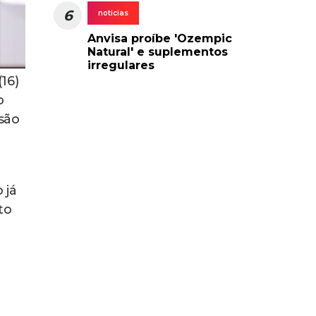
6
noticias
Anvisa proíbe 'Ozempic
Natural' e suplementos
irregulares
16)
o
são
 já
to