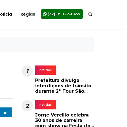
olícia
Região
(22) 99922-0457
1
noticias
Prefeitura divulga
interdições de trânsito
durante 2º Tour São...
2
noticias
Jorge Vercillo celebra
30 anos de carreira
com show na Festa do...