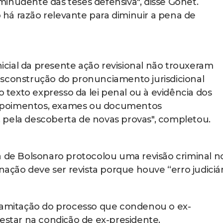
inudente das teses defensiva", disse Gonet.
há razão relevante para diminuir a pena de
inicial da presente ação revisional não trouxeram
esconstrução do pronunciamento jurisdicional
o texto expresso da lei penal ou à evidência dos
epoimentos, exames ou documentos
 pela descoberta de novas provas", completou.
a de Bolsonaro protocolou uma revisão criminal n
ão deve ser revista porque houve “erro judiciár
tramitação do processo que condenou o ex-
 estar na condição de ex-presidente,