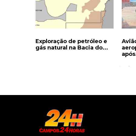
tróleo e
Avião faz retorno ao
Pix 
ia do...
aeroporto de Manaus
nos 
após...
e...