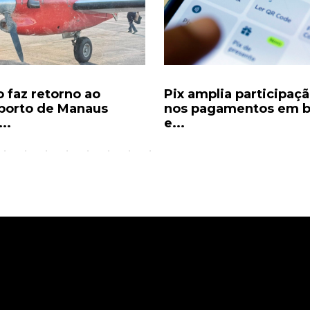
amplia participação
Trump impõe restriçõ
pagamentos em bares
cidadania por
nascimento...