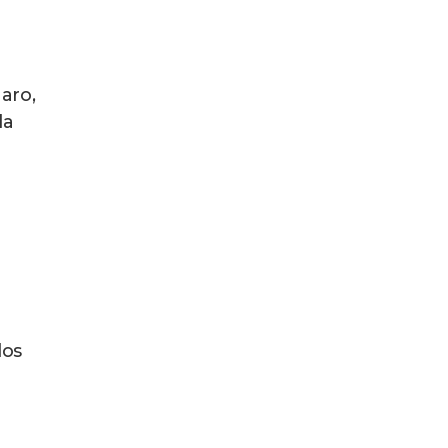
aro,
da
los