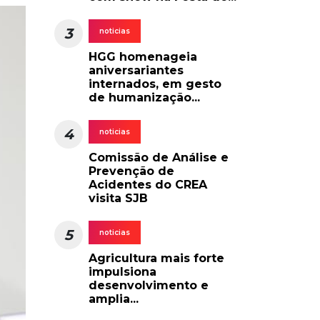
3
noticias
HGG homenageia
aniversariantes
internados, em gesto
de humanização...
4
noticias
Comissão de Análise e
Prevenção de
Acidentes do CREA
visita SJB
5
noticias
Agricultura mais forte
impulsiona
desenvolvimento e
amplia...