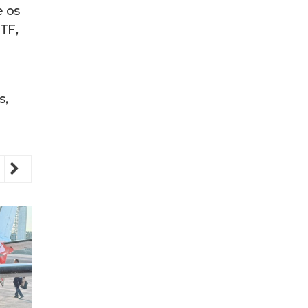
e os
TF,
s,
revious
Next