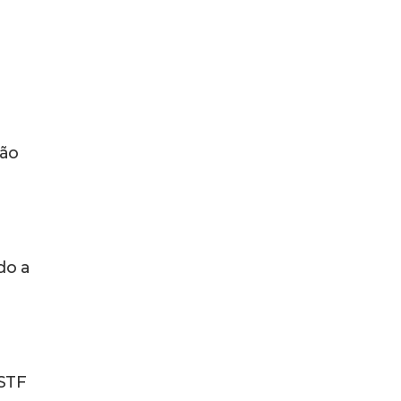
ção
do a
 STF