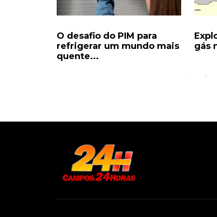
da para
O desafio do PIM para
Expl
 vira...
refrigerar um mundo mais
gás n
quente...