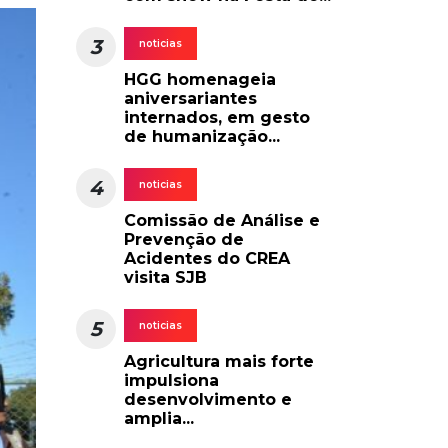
3
noticias
HGG homenageia
aniversariantes
internados, em gesto
de humanização...
4
noticias
Comissão de Análise e
Prevenção de
Acidentes do CREA
visita SJB
5
noticias
Agricultura mais forte
impulsiona
desenvolvimento e
amplia...