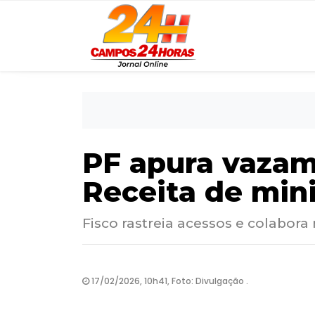
PF apura vazam
Receita de min
Fisco rastreia acessos e colabor
17/02/2026, 10h41, Foto: Divulgação .