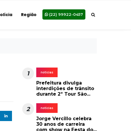
olícia
Região
(22) 99922-0457
1
noticias
Prefeitura divulga
interdições de trânsito
durante 2º Tour São...
2
noticias
Jorge Vercillo celebra
30 anos de carreira
com show na Festa do...