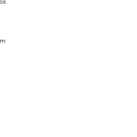
 os
am