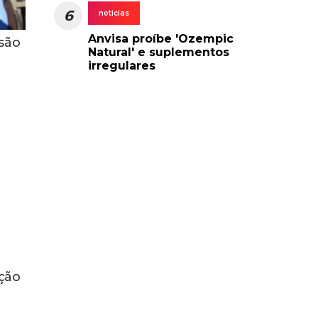
6
noticias
Anvisa proíbe 'Ozempic
nsão
Natural' e suplementos
irregulares
ção