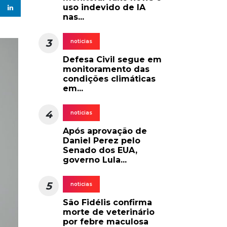
uso indevido de IA
nas...
3
noticias
Defesa Civil segue em
monitoramento das
condições climáticas
em...
4
noticias
Após aprovação de
Daniel Perez pelo
Senado dos EUA,
governo Lula...
5
noticias
São Fidélis confirma
morte de veterinário
por febre maculosa