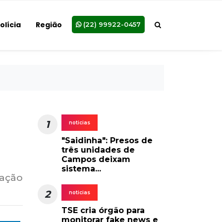
olícia
Região
(22) 99922-0457
1
noticias
"Saidinha": Presos de
três unidades de
Campos deixam
sistema...
dação
2
noticias
TSE cria órgão para
monitorar fake news e