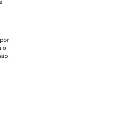
e
 por
u o
são