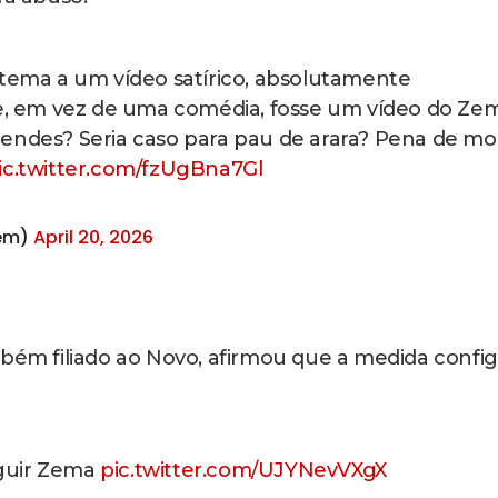
stema a um vídeo satírico, absolutamente
 se, em vez de uma comédia, fosse um vídeo do Ze
Mendes? Seria caso para pau de arara? Pena de mo
ic.twitter.com/fzUgBna7Gl
tem)
April 20, 2026
mbém filiado ao Novo, afirmou que a medida confi
eguir Zema
pic.twitter.com/UJYNevVXgX