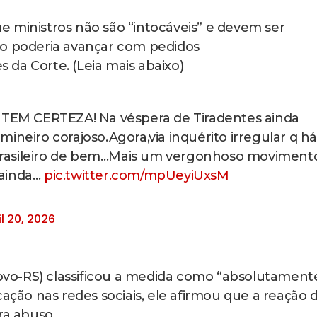
 ministros não são “intocáveis” e devem ser
do poderia avançar com pedidos
da Corte. (Leia mais abaixo)
EM CERTEZA! Na véspera de Tiradentes ainda
ineiro corajoso.Agora,via inquérito irregular q há
brasileiro de bem…Mais um vergonhoso moviment
 ainda…
pic.twitter.com/mpUeyiUxsM
il 20, 2026
vo-RS) classificou a medida como “absolutament
cação nas redes sociais, ele afirmou que a reação 
ra abuso.