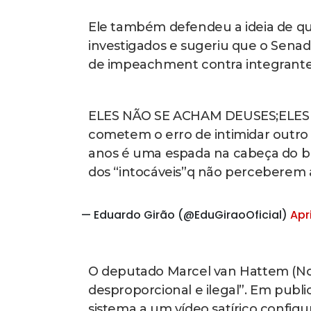
Ele também defendeu a ideia de que
investigados e sugeriu que o Sena
de impeachment contra integrantes 
ELES NÃO SE ACHAM DEUSES;ELES T
cometem o erro de intimidar outro m
anos é uma espada na cabeça do 
dos “intocáveis”q não perceberem
— Eduardo Girão (@EduGiraoOficial)
Apr
O deputado Marcel van Hattem (No
desproporcional e ilegal”. Em publi
sistema a um vídeo satírico configu