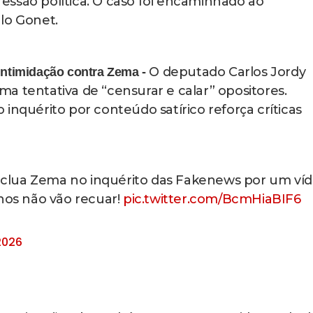
ssão política. O caso foi encaminhado ao
lo Gonet.
O deputado Carlos Jordy
 intimidação contra Zema -
a tentativa de “censurar e calar” opositores.
inquérito por conteúdo satírico reforça críticas
clua Zema no inquérito das Fakenews por um ví
anos não vão recuar!
pic.twitter.com/BcmHiaBIF6
 2026