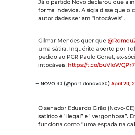
Já o partido Novo declarou que a in
forma indevida. A sigla disse que 
autoridades seriam “intocáveis”.
Gilmar Mendes quer que
@Romeu
uma sátira. Inquérito aberto por Tof
pedido ao PGR Paulo Gonet, ex-sóc
intocáveis.
https://t.co/buVIoWQPr7
— NOVO 30 (@partidonovo30)
April 20, 
O senador Eduardo Girão (Novo-CE) 
satírico é “ilegal” e “vergonhosa”. 
funciona como “uma espada na cab