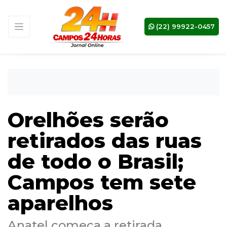
(22) 99922-0457
Orelhões serão
retirados das ruas
de todo o Brasil;
Campos tem sete
aparelhos
Anatel começa a retirada